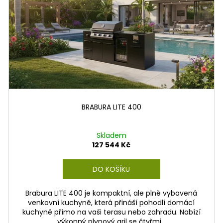
BRABURA LITE 400
Skladem
127 544 Kč
DO KOŠÍKU
Brabura LITE 400 je kompaktní, ale plně vybavená
venkovní kuchyně, která přináší pohodlí domácí
kuchyně přímo na vaši terasu nebo zahradu. Nabízí
výkonný plynový gril se čtyřmi...