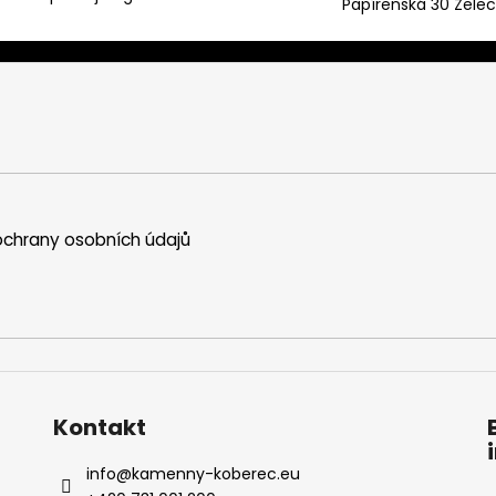
Papírenská 30 Želec
chrany osobních údajů
Kontakt
info
@
kamenny-koberec.eu