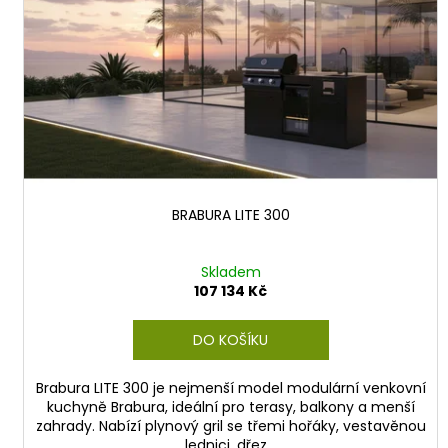
k
p
t
r
ů
o
d
u
k
t
ů
BRABURA LITE 300
Skladem
107 134 Kč
DO KOŠÍKU
Brabura LITE 300 je nejmenší model modulární venkovní
kuchyně Brabura, ideální pro terasy, balkony a menší
zahrady. Nabízí plynový gril se třemi hořáky, vestavěnou
lednici, dřez...