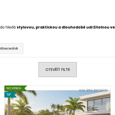
kdo hledá
stylovou, praktickou a dlouhodobě udržitelnou v
Abecedně
OTEVŘÍT FILTR
NOVINKA
Kód:
BRA-BKC0033
TIP