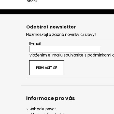
oboru
Z
á
Odebírat newsletter
p
Nezmeškejte žádné novinky či slevy!
a
t
E-mail
í
Vložením e-mailu souhlasíte s
podmínkami o
PŘIHLÁSIT SE
Informace pro vás
Jak nakupovat