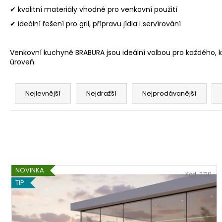
✔ kvalitní materiály vhodné pro venkovní použití
✔ ideální řešení pro gril, přípravu jídla i servírování
Venkovní kuchyně BRABURA jsou ideální volbou pro každého, 
úroveň.
Ř
a
Nejlevnější
Nejdražší
Nejprodávanější
z
e
n
í
p
V
r
NOVINKA
ý
Kód:
2710
o
TIP
p
d
i
u
s