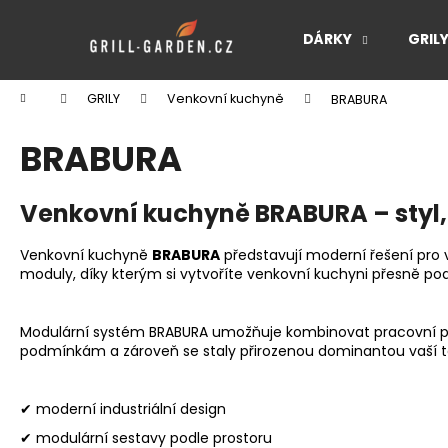
K
Přejít
na
o
DÁRKY
GRIL
obsah
Zpět
Zpět
š
do
do
í
Domů
GRILY
Venkovní kuchyně
BRABURA
k
obchodu
obchodu
BRABURA
Venkovní kuchyně BRABURA – styl,
Venkovní kuchyně
BRABURA
představují moderní řešení pro vš
moduly, díky kterým si vytvoříte venkovní kuchyni přesně pod
Modulární systém BRABURA umožňuje kombinovat pracovní ploc
podmínkám a zároveň se staly přirozenou dominantou vaší t
✔ moderní industriální design
✔ modulární sestavy podle prostoru