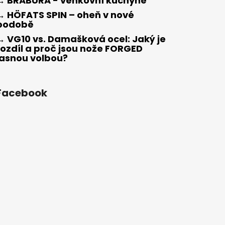
→ BRABURA - venkovní kuchyně
→ HÖFATS SPIN – oheň v nové
podobě
→ VG10 vs. Damašková ocel: Jaký je
rozdíl a proč jsou nože FORGED
jasnou volbou?
Facebook