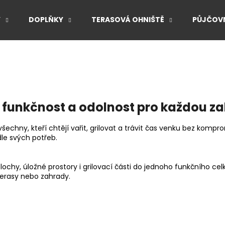
Y
DOPLŇKY
TERASOVÁ OHNIŠTĚ
PŮJČOVN
Co potřebujete najít?
HLEDAT
 funkčnost a odolnost pro každou z
echny, kteří chtějí vařit, grilovat a trávit čas venku bez kompro
Doporučujeme
le svých potřeb.
hy, úložné prostory i grilovací části do jednoho funkčního cel
erasy nebo zahrady.