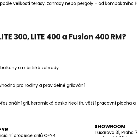
s
 podle velikosti terasy, zahrady nebo pergoly – od kompaktního
u
LITE 300, LITE 400 a Fusion 400 RM?
 balkony a městské zahrady.
Vhodná pro rodiny a pravidelné grilování.
ionální gril, keramická deska Neolith, větší pracovní plocha a 
SHOWROOM
FYR
Tusarova 31, Praha 
iciální prodejce grilů OFYR