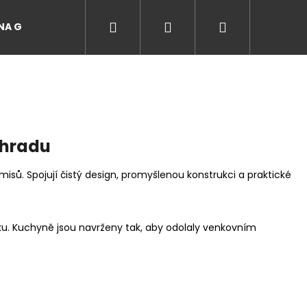
Hledat
Přihlášení
Nákupní
A GRILŮ
EVENTY A ZÁŽITKY NA GRILU
Recepty
košík
ahradu
misů. Spojují čistý design, promyšlenou konstrukci a praktické
ku. Kuchyně jsou navrženy tak, aby odolaly venkovním