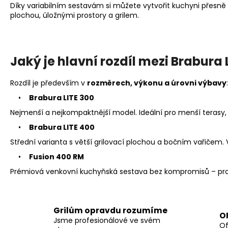
Díky variabilním sestavám si můžete vytvořit kuchyni přesně
plochou, úložnými prostory a grilem.
Jaký je hlavní rozdíl mezi Brabura 
Rozdíl je především v
rozměrech, výkonu a úrovni výbavy
:
•
Brabura LITE 300
Nejmenší a nejkompaktnější model. Ideální pro menší terasy,
•
Brabura LITE 400
Střední varianta s větší grilovací plochou a bočním vařičem. 
•
Fusion 400 RM
Prémiová venkovní kuchyňská sestava bez kompromisů – profes
Grilům opravdu rozumíme
O
Jsme profesionálové ve svém
Of