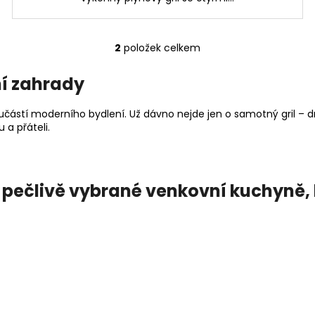
2
položek celkem
O
v
í zahrady
l
á
učástí moderního bydlení. Už dávno nejde jen o samotný gril – 
d
 a přáteli.
a
c
í
p
 pečlivě vybrané venkovní kuchyně, k
r
v
k
y
v
ý
p
i