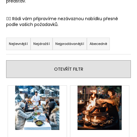
představ.
a
j
👉🏻 Rádi vám připravíme nezávaznou nabídku přesně
í
podle vašich požadavků.
t
Ř
?
a
Nejlevnější
Nejdražší
Nejprodávanější
Abecedně
z
e
n
OTEVŘÍT FILTR
HLEDAT
í
p
V
r
ý
D
o
p
o
d
i
p
u
o
s
k
r
p
u
t
r