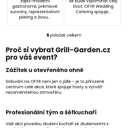
zajistí moderní
se bude vzpomínat celý
gastronomii, prémiové
život. OFYR Wedding
suroviny, reprezentativní
Catering spojuje...
plating a živou...
6
položek celkem
O
v
Proč si vybrat Grill-Garden.cz
l
pro váš event?
á
d
a
Zážitek u otevřeného ohně
c
í
Grilování na OFYR není jen o jídle – je to přirozené
centrum celé akce, které spojuje hosty a vytváří
p
nezaměnitelnou atmosféru.
r
v
k
Profesionální tým a šéfkuchaři
y
v
Vaši akci povedou zkušení kuchaři se zkušenostmi s
ý