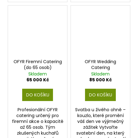
OFYR Firemní Catering
OFYR Wedding
(do 65 osob)
Catering
Skladem
Skladem
65 000 Kč
85 000 Kč
DO KOŠÍKU
DO KOŠÍKU
Profesionální OFYR
Svatba u živého ohně –
catering určený pro
kouzlo, které promění
firemní akce o kapacitě
váš den ve výjimečný
až 65 osob. Tým
zážitek Vytvořte
zkušených kuchařů
svatební den, na který