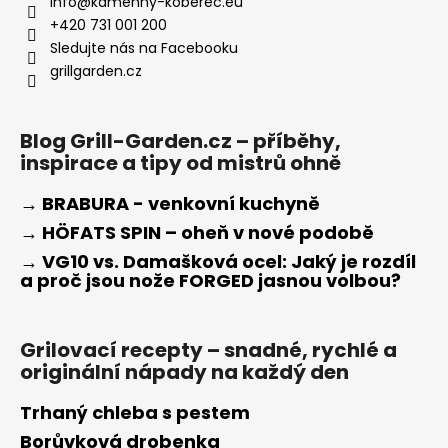
info
@
kamenny-koberec.eu
+420 731 001 200
Sledujte nás na Facebooku
grillgarden.cz
Blog Grill-Garden.cz – příběhy,
inspirace a tipy od mistrů ohně
→ BRABURA - venkovní kuchyně
→ HÖFATS SPIN – oheň v nové podobě
→ VG10 vs. Damašková ocel: Jaký je rozdíl
a proč jsou nože FORGED jasnou volbou?
Grilovací recepty – snadné, rychlé a
originální nápady na každý den
Trhaný chleba s pestem
Borůvková drobenka