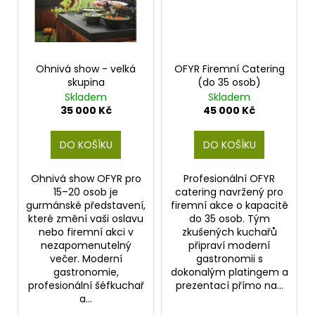
Ohnivá show - velká
OFYR Firemní Catering
skupina
(do 35 osob)
Skladem
Skladem
35 000 Kč
45 000 Kč
DO KOŠÍKU
DO KOŠÍKU
Ohnivá show OFYR pro
Profesionální OFYR
15–20 osob je
catering navržený pro
gurmánské představení,
firemní akce o kapacitě
které změní vaši oslavu
do 35 osob. Tým
nebo firemní akci v
zkušených kuchařů
nezapomenutelný
připraví moderní
večer. Moderní
gastronomii s
gastronomie,
dokonalým platingem a
profesionální šéfkuchař
prezentací přímo na...
a...