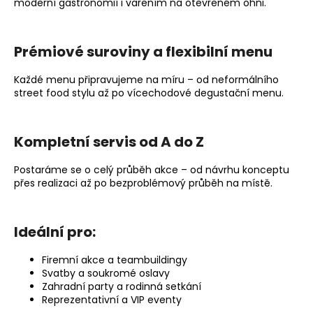
moderní gastronomií i vařením na otevřeném ohni.
p
i
s
Prémiové suroviny a flexibilní menu
u
Každé menu připravujeme na míru – od neformálního
street food stylu až po vícechodové degustační menu.
Kompletní servis od A do Z
Postaráme se o celý průběh akce – od návrhu konceptu
přes realizaci až po bezproblémový průběh na místě.
Ideální pro:
Firemní akce a teambuildingy
Svatby a soukromé oslavy
Zahradní party a rodinná setkání
Reprezentativní a VIP eventy