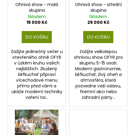
č
ů
o
Ohnivá show - malá
Ohnivá show - střední
u
skupina
skupina
d
j
Skladem
Skladem
e
u
15 000 Kč
25 000 Kč
m
k
e
t
DO KOŠÍKU
DO KOŠÍKU
ů
Zažijte jedinečný večer u
Zažijte velkolepou
otevřeného ohně OFYR
ohnivou show OFYR pro
v úzkém kruhu vašich
skupinu 5–15 osob.
nejbližších. Zkušený
Moderní gastronomie,
šéfkuchař připraví
šéfkuchař, živý oheň a
vícechodové menu
atmosféra, která
přímo před vámi a
pozvedne vaši oslavu,
ukáže moderní techniky
firemní akci nebo
vaření na...
zahradní párty...