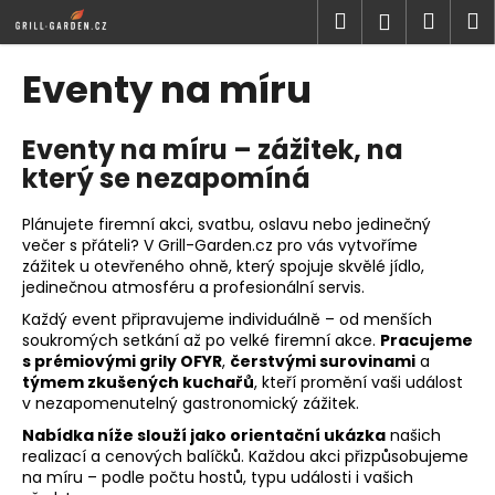
K
Přejít
Hledat
Náku
M
Přihlášen
na
o
obsah
Zpět
Zpět
košík
š
Eventy na míru
í
C
k
Eventy na míru – zážitek, na
o
který se nezapomíná
p
o
Plánujete firemní akci, svatbu, oslavu nebo jedinečný
t
večer s přáteli? V Grill-Garden.cz pro vás vytvoříme
ř
zážitek u otevřeného ohně, který spojuje skvělé jídlo,
e
jedinečnou atmosféru a profesionální servis.
b
Každý event připravujeme individuálně – od menších
soukromých setkání až po velké firemní akce.
Pracujeme
u
s prémiovými grily OFYR
,
čerstvými surovinami
a
j
týmem zkušených kuchařů
, kteří promění vaši událost
e
v nezapomenutelný gastronomický zážitek.
t
Nabídka níže slouží jako orientační ukázka
našich
realizací a cenových balíčků. Každou akci přizpůsobujeme
e
na míru – podle počtu hostů, typu události i vašich
n