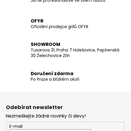
Jsme profesionálové ve svém oboru
OFYR
Oficiální prodejce grilů OFYR
SHOWROOM
Tusarova 31, Praha 7 Holešovice, Papírenská
30 Želechovice Zlín
Doručení zdarma
Po Praze a blízkém okolí
Z
á
Odebírat newsletter
p
Nezmeškejte žádné novinky či slevy!
a
t
E-mail