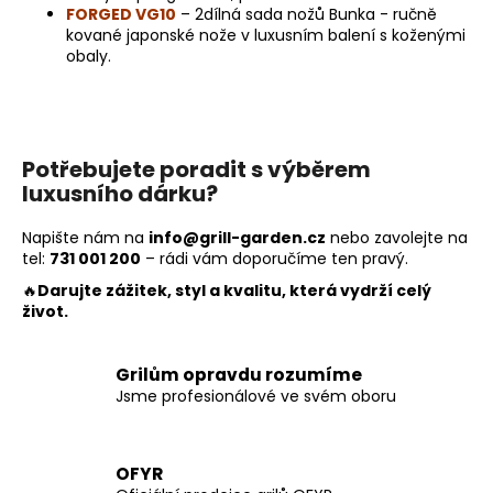
FORGED VG10
– 2dílná sada nožů Bunka - ručně
kované japonské nože v luxusním balení s koženými
obaly.
Potřebujete poradit s výběrem
luxusního dárku?
Napište nám na
info@grill-garden.cz
nebo zavolejte na
tel:
731 001 200
– rádi vám doporučíme ten pravý.
🔥
Darujte zážitek, styl a kvalitu, která vydrží celý
život.
Grilům opravdu rozumíme
Jsme profesionálové ve svém oboru
OFYR