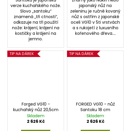
Santoku je japonská
známý jako Nakiri nebo
verze kuchařského nože.
japonský nůž na
Slovo „santoku“
zeleninu je ručně kovaný
znamená „tři ctnosti“,
nůž s ostřím z japonské
odkazuje na tři použití
oceli VG10 v 5ti vrstvách
nože: krájení, krájení na
a s rukojetí z luxusního
kostičky a krájení na
kořenového dřeva....
jemno.
TIP NA DÁREK
TIP NA DÁREK
Forged VG10 -
FORGED VG10 - nůž
kuchařský nůž 20,5cm
Santoku 18 cm
Skladem
Skladem
2 626 Kč
2 626 Kč