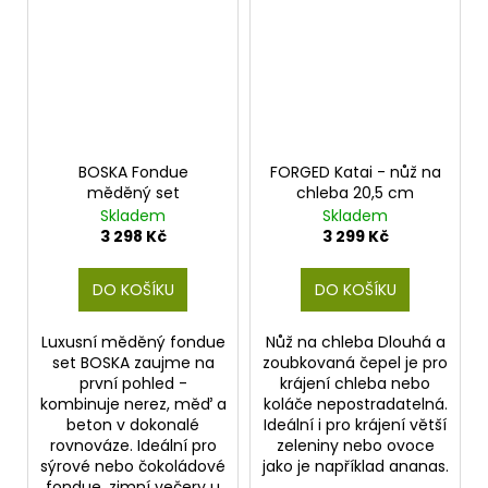
BOSKA Fondue
FORGED Katai - nůž na
měděný set
chleba 20,5 cm
Skladem
Skladem
3 298 Kč
3 299 Kč
DO KOŠÍKU
DO KOŠÍKU
Luxusní měděný fondue
Nůž na chleba Dlouhá a
set BOSKA zaujme na
zoubkovaná čepel je pro
první pohled -
krájení chleba nebo
kombinuje nerez, měď a
koláče nepostradatelná.
beton v dokonalé
Ideální i pro krájení větší
rovnováze. Ideální pro
zeleniny nebo ovoce
sýrové nebo čokoládové
jako je například ananas.
fondue, zimní večery u