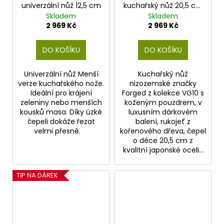
univerzální nůž 12,5 cm
kuchařský nůž 20,5 cm
s koženým pouzdrem
Skladem
Skladem
2 969 Kč
2 969 Kč
DO KOŠÍKU
DO KOŠÍKU
Univerzální nůž Menší
Kuchařský nůž
verze kuchařského nože.
nizozemské značky
Ideální pro krájení
Forged z kolekce VG10 s
zeleniny nebo menších
koženým pouzdrem, v
kousků masa. Díky úzké
luxusním dárkovém
čepeli dokáže řezat
balení, rukojeť z
velmi přesně.
kořenového dřeva, čepel
o déce 20,5 cm z
kvalitní japonské oceli...
TIP NA DÁREK