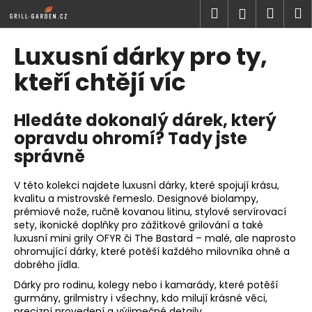
K
Přejít
Hledat
Náku
M
Přihlášen
na
o
obsah
Zpět
Zpět
košík
š
Luxusní dárky pro ty,
í
C
kteří chtějí víc
k
o
p
Hledáte dokonalý dárek, který
o
opravdu ohromí? Tady jste
t
správně
ř
e
V této kolekci najdete luxusní dárky, které spojují krásu,
b
kvalitu a mistrovské řemeslo. Designové biolampy,
prémiové nože, ručně kovanou litinu, stylové servírovací
u
sety, ikonické doplňky pro zážitkové grilování a také
j
luxusní mini grily OFYR či The Bastard – malé, ale naprosto
ohromující dárky, které potěší každého milovníka ohně a
e
dobrého jídla.
t
Dárky pro rodinu, kolegy nebo i kamarády, které potěší
e
gurmány, grilmistry i všechny, kdo milují krásné věci,
n
precizní provedení a výjimečné detaily.