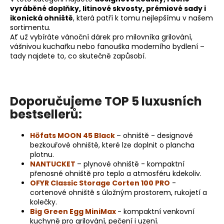
ý
vyráběné doplňky, litinové skvosty, prémiové sady i
p
ikonická ohniště
, která patří k tomu nejlepšímu v našem
i
sortimentu.
s
Ať už vybíráte vánoční dárek pro milovníka grilování,
vášnivou kuchařku nebo fanouška moderního bydlení –
u
tady najdete to, co skutečně zapůsobí.
Doporučujeme TOP 5 luxusních
bestsellerů:
Höfats MOON 45 Black
– ohniště - designové
bezkouřové ohniště, které lze doplnit o plancha
plotnu.
NANTUCKET
– plynové ohniště - kompaktní
přenosné ohniště pro teplo a atmosféru kdekoliv.
OFYR Classic Storage Corten 100 PRO
-
cortenové ohniště s úložným prostorem, rukojetí a
kolečky.
Big Green Egg MiniMax
- kompaktní venkovní
kuchyně pro grilování, pečení i uzení.