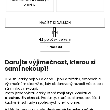
ohně i...
NAČÍST 12 DALŠÍCH
S
1
4
t
O
r
42
položek celkem
v
á
NAHORU
l
n
k
á
o
d
Darujte výjimečnost, kterou si
v
a
á
sami nekoupí!
c
n
í
í
Luxusní dárky nejsou o ceně – jsou o zážitku, emocích a
p
výjimečném okamžiku, kdy obdarovaný rozbalí něco, co si
r
sám nikdy nekoupí.
v
Proto jsme vybrali dárky, které mají
styl, kvalitu a
k
dlouhou životnost
. Produkty, které se stanou součástí
y
kuchyně, zahrady i společných chvil u ohně.
v
V této kategorii najdete
designové kousky, ručně