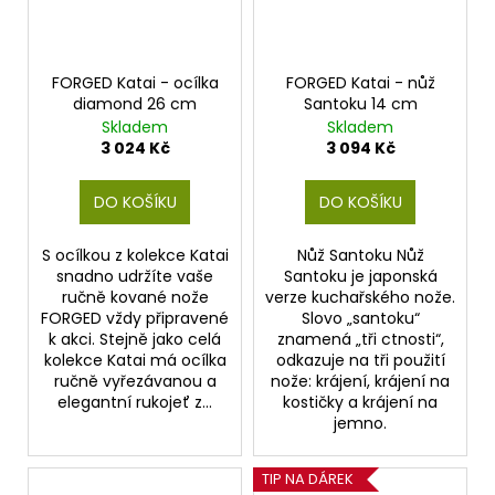
FORGED Katai - ocílka
FORGED Katai - nůž
diamond 26 cm
Santoku 14 cm
Skladem
Skladem
3 024 Kč
3 094 Kč
DO KOŠÍKU
DO KOŠÍKU
S ocílkou z kolekce Katai
Nůž Santoku Nůž
snadno udržíte vaše
Santoku je japonská
ručně kované nože
verze kuchařského nože.
FORGED vždy připravené
Slovo „santoku“
k akci. Stejně jako celá
znamená „tři ctnosti“,
kolekce Katai má ocílka
odkazuje na tři použití
ručně vyřezávanou a
nože: krájení, krájení na
elegantní rukojeť z...
kostičky a krájení na
jemno.
TIP NA DÁREK