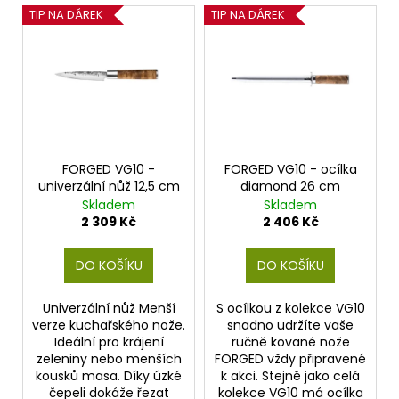
p
č
V
TIP NA DÁREK
TIP NA DÁREK
u
r
ý
j
o
p
e
d
i
m
u
e
s
k
p
t
r
ů
o
FORGED VG10 -
FORGED VG10 - ocílka
univerzální nůž 12,5 cm
diamond 26 cm
d
Skladem
Skladem
u
2 309 Kč
2 406 Kč
k
t
DO KOŠÍKU
DO KOŠÍKU
ů
Univerzální nůž Menší
S ocílkou z kolekce VG10
verze kuchařského nože.
snadno udržíte vaše
Ideální pro krájení
ručně kované nože
zeleniny nebo menších
FORGED vždy připravené
kousků masa. Díky úzké
k akci. Stejně jako celá
čepeli dokáže řezat
kolekce VG10 má ocílka