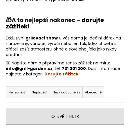
a
j
🎁
A to nejlepší nakonec –
darujte
í
zážitek!
t
?
Exkluzivní
grilovací show
u vás doma je ideální dárek na
narozeniny, vánoce, výročí nebo jen tak, když chcete s
přáteli zažít atmosféru ohně a skvělého jídla jako nikdy
předtím.
👉🏻 Napište nám a připravíme tento zážitek na míru:
HLEDAT
info@grill-garden.cz
,
tel:
731 001 200
. Další informace
najdete v kategorii
Darujte zážitek
.
Ř
D
a
Nejlevnější
Nejdražší
Nejprodávanější
Abecedně
o
z
p
e
o
n
OTEVŘÍT FILTR
r
í
u