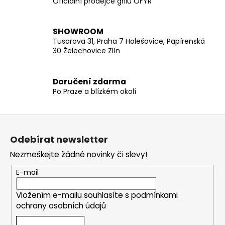
Oficiální prodejce grilů OFYR
SHOWROOM
Tusarova 31, Praha 7 Holešovice, Papírenská
30 Želechovice Zlín
Doručení zdarma
Po Praze a blízkém okolí
Z
á
Odebírat newsletter
p
Nezmeškejte žádné novinky či slevy!
a
t
E-mail
í
Vložením e-mailu souhlasíte s
podmínkami
ochrany osobních údajů