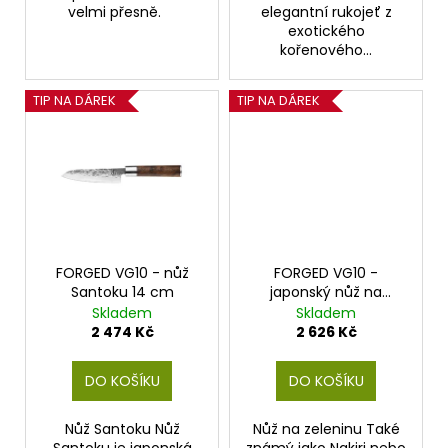
velmi přesně.
elegantní rukojeť z
exotického
kořenového...
TIP NA DÁREK
TIP NA DÁREK
FORGED VG10 - nůž
FORGED VG10 -
Santoku 14 cm
japonský nůž na
zeleninu 17,5 cm
Skladem
Skladem
2 474 Kč
2 626 Kč
DO KOŠÍKU
DO KOŠÍKU
Nůž Santoku Nůž
Nůž na zeleninu Také