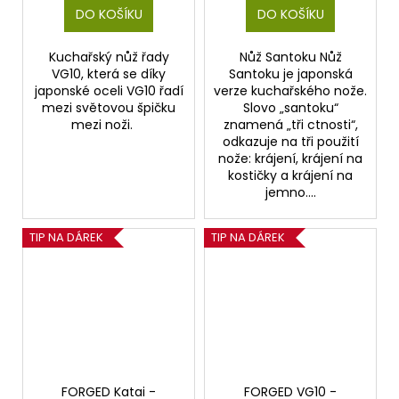
DO KOŠÍKU
DO KOŠÍKU
Kuchařský nůž řady
Nůž Santoku Nůž
VG10, která se díky
Santoku je japonská
japonské oceli VG10 řadí
verze kuchařského nože.
mezi světovou špičku
Slovo „santoku“
mezi noži.
znamená „tři ctnosti“,
odkazuje na tři použití
nože: krájení, krájení na
kostičky a krájení na
jemno....
TIP NA DÁREK
TIP NA DÁREK
FORGED Katai -
FORGED VG10 -