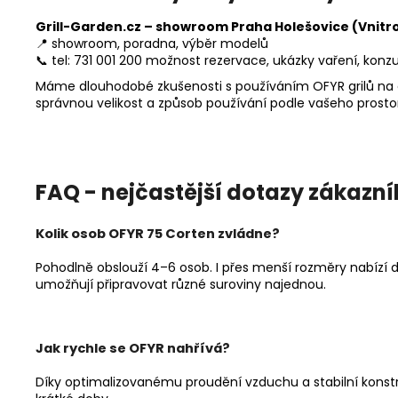
Grill-Garden.cz – showroom Praha Holešovice (Vnitr
📍 showroom, poradna, výběr modelů
📞 tel: 731 001 200 možnost rezervace, ukázky vaření, kon
Máme dlouhodobé zkušenosti s používáním OFYR grilů na e
správnou velikost a způsob používání podle vašeho prosto
FAQ - nejčastější dotazy zákazní
Kolik osob OFYR 75 Corten zvládne?
Pohodlně obslouží 4–6 osob. I přes menší rozměry nabízí d
umožňují připravovat různé suroviny najednou.
Jak rychle se OFYR nahřívá?
Díky optimalizovanému proudění vzduchu a stabilní konstr