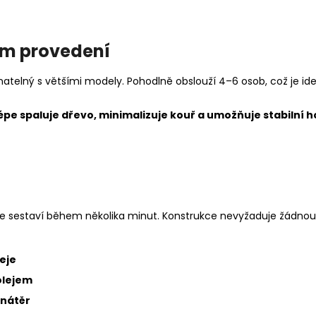
ím provedení
ý s většími modely. Pohodlně obslouží 4–6 osob, což je ideální
lépe spaluje dřevo, minimalizuje kouř a umožňuje stabilní h
uše sestaví během několika minut. Konstrukce nevyžaduje žádnou 
leje
olejem
 nátěr