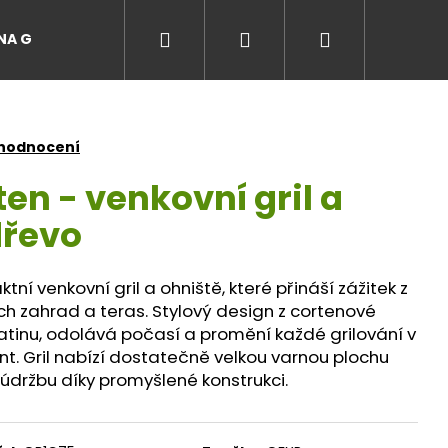
Hledat
Přihlášení
Nákupní
A GRILŮ
EVENTY A ZÁŽITKY NA GRILU
Recepty
košík
 hodnocení
en - venkovní gril a
dřevo
tní venkovní gril a ohniště, které přináší zážitek z
ch zahrad a teras. Stylový design z cortenové
patinu, odolává počasí a promění každé grilování v
 Gril nabízí dostatečně velkou varnou plochu
údržbu díky promyšlené konstrukci.