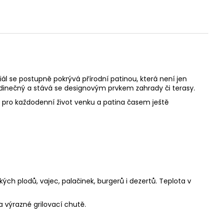
ál se postupně pokrývá přírodní patinou, která není jen
jedinečný a stává se designovým prvkem zahrady či terasy.
en pro každodenní život venku a patina časem ještě
ých plodů, vajec, palačinek, burgerů i dezertů. Teplota v
a výrazné grilovací chutě.