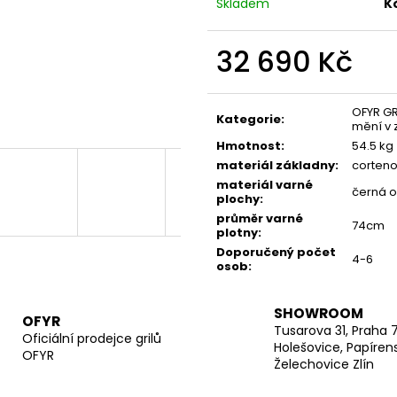
Skladem
K
32 690 Kč
Měrná
cena:
OFYR GR
Kategorie
:
mění v 
Hmotnost
:
54.5 kg
materiál základny
:
corteno
materiál varné
černá o
plochy
:
průměr varné
74cm
plotny
:
Doporučený počet
4-6
osob
:
SHOWROOM
OFYR
Tusarova 31, Praha 
Oficiální prodejce grilů
Holešovice, Papíren
OFYR
Želechovice Zlín