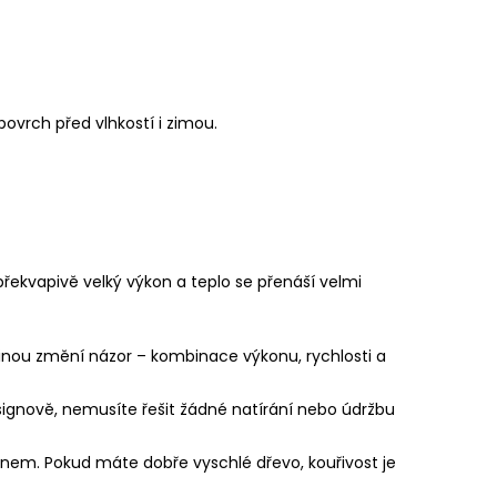
ovrch před vlhkostí i zimou.
ekvapivě velký výkon a teplo se přenáší velmi
inou změní názor – kombinace výkonu, rychlosti a
esignově, nemusíte řešit žádné natírání nebo údržbu
menem. Pokud máte dobře vyschlé dřevo, kouřivost je