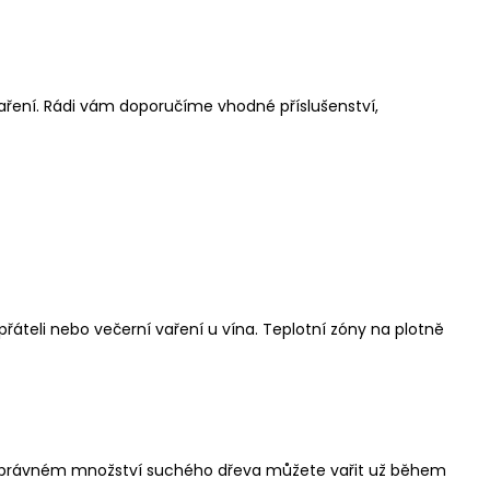
ření. Rádi vám doporučíme vhodné příslušenství,
řáteli nebo večerní vaření u vína. Teplotní zóny na plotně
Při správném množství suchého dřeva můžete vařit už během