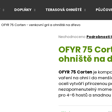
Y
DOPLŇKY
TERASOVÁ OHNIŠTĚ
PŮJČOVN
OFYR 75 Corten - venkovní gril a ohniště na dřevo
Co potřebujete najít?
Průměrné
Neohodnoceno
Podrobnosti
hodnocení
OFYR 75 Cort
produktu
HLEDAT
je
ohniště na 
0,0
z
5
Doporučujeme
hvězdiček.
OFYR 75 Corten
je kompak
vaření na ohni i do menší
oceli vytváří přirozenou 
nezapomenutelný moment.
pro 4–6 hostů a snadnou 