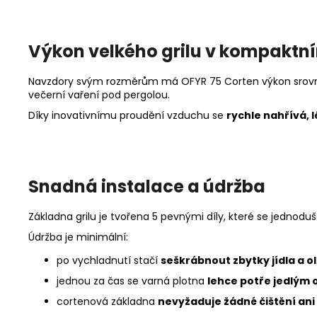
Výkon velkého grilu v kompaktn
Navzdory svým rozměrům má OFYR 75 Corten výkon srovnateln
večerní vaření pod pergolou.
Díky inovativnímu proudění vzduchu se
rychle nahřívá, 
Snadná instalace a údržba
Základna grilu je tvořena 5 pevnými díly, které se jednod
Údržba je minimální:
po vychladnutí stačí
seškrábnout zbytky jídla a o
jednou za čas se varná plotna
lehce potře jedlým 
cortenová základna
nevyžaduje žádné čištění ani