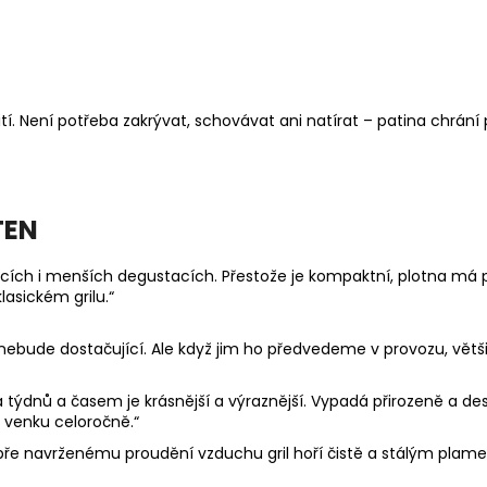
. Není potřeba zakrývat, schovávat ani natírat – patina chrání p
TEN
ch i menších degustacích. Přestože je kompaktní, plotna má př
asickém grilu.“
nebude dostačující. Ale když jim ho předvedeme v provozu, větš
a týdnů a časem je krásnější a výraznější. Vypadá přirozeně a d
 venku celoročně.“
dobře navrženému proudění vzduchu gril hoří čistě a stálým pla