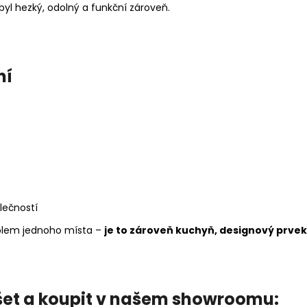
byl hezký, odolný a funkční zároveň.
ní
lečností
kolem jednoho místa –
je to zároveň kuchyň, designový prve
ušet a koupit v našem showroomu: