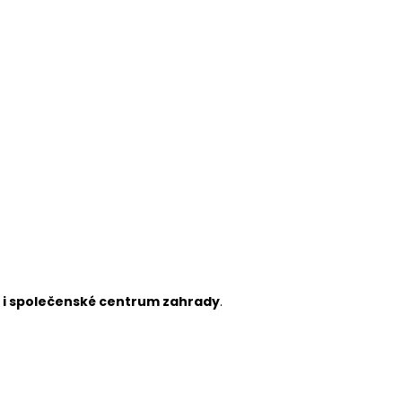
k i společenské centrum zahrady
.