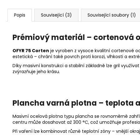
Popis
Související (3)
Související soubory (1)
Prémiový materiál – cortenová o
OFYR 75 Corten
je vyroben z vysoce kvalitní cortenové oc
estetická – chrání také povrch proti korozi, vlhkosti a e
Díky masivní konstrukci a stabilní základně lze gril využí
zvýrazňuje jeho krásu.
Plancha varná plotna – teplota a
Masivní ocelová plotna typu plancha se rovnoměrně zahřívá 
centru může dosahovat až 300 °C, což umožňuje profesioná
Při vaření lze kombinovat různé teplotní zóny – vnější okra