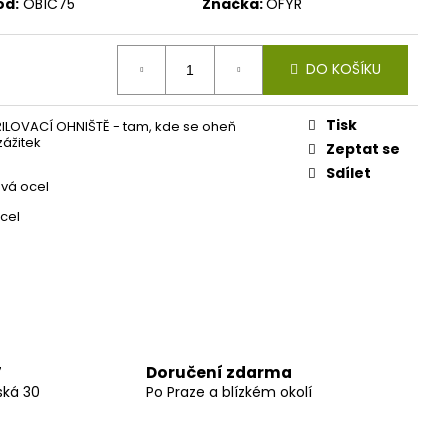
ód:
OB1C75
Značka:
OFYR
DO KOŠÍKU
Tisk
ILOVACÍ OHNIŠTĚ - tam, kde se oheň
zážitek
Zeptat se
Sdílet
vá ocel
cel
Doručení zdarma
7
ská 30
Po Praze a blízkém okolí