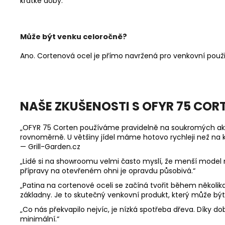
krátké doby.
Může být venku celoročně?
Ano. Cortenová ocel je přímo navržená pro venkovní použití
NAŠE ZKUŠENOSTI S OFYR 75 COR
„OFYR 75 Corten používáme pravidelně na soukromých akcí
rovnoměrně. U většiny jídel máme hotovo rychleji než na kl
— Grill-Garden.cz
„Lidé si na showroomu velmi často myslí, že menší model 
přípravy na otevřeném ohni je opravdu působivá.“
„Patina na cortenové oceli se začíná tvořit během několik
základny. Je to skutečný venkovní produkt, který může být
„Co nás překvapilo nejvíc, je nízká spotřeba dřeva. Díky 
minimální.“