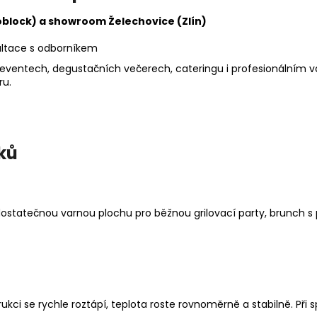
oblock) a showroom Želechovice (Zlín)
zultace s odborníkem
ventech, degustačních večerech, cateringu i profesionálním va
ru.
ků
ostatečnou varnou plochu pro běžnou grilovací party, brunch s p
ukci se rychle roztápí, teplota roste rovnoměrně a stabilně. 