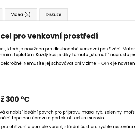
Videa (2)
Diskuze
cel pro venkovní prostředí
eli, která je navržena pro dlouhodobé venkovní používání. Materi
xtrémním teplotám. Každý kus je díky tomuto „stárnutí“ naprosto 
vat celoročně. Nemusíte jej schovávat ani v zimě – OFYR je navrž
ž 300 °C
a nabízí ideální povrch pro přípravu masa, ryb, zeleniny, mořsk
lní tepelnou úpravu a perfektní texturu surovin.
j pro ohřívání a pomalé vaření, střední část pro rychlé restování 