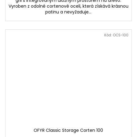
gril s integrovaným úložným prostorem na dřevo.
Vyroben z odolné cortenové oceli, která získává krásnou
patinu a nevyžaduje...
Kód:
OCS-100
OFYR Classic Storage Corten 100