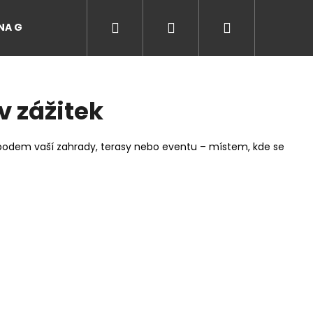
Hledat
Přihlášení
Nákupní
A GRILŮ
EVENTY A ZÁŽITKY NA GRILU
Recepty
košík
v zážitek
dobodem vaší zahrady, terasy nebo eventu – místem, kde se