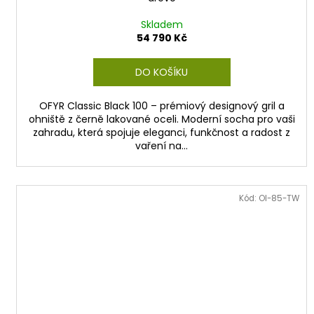
Skladem
54 790 Kč
DO KOŠÍKU
OFYR Classic Black 100 – prémiový designový gril a
ohniště z černě lakované oceli. Moderní socha pro vaši
zahradu, která spojuje eleganci, funkčnost a radost z
vaření na...
Kód:
OI-85-TW