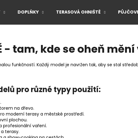
Y
DOPLŇKY
TERASOVÁ OHNIŠTĚ
PŮJČOVN
Co potřebujete najít?
- tam, kde se oheň mění 
HLEDAT
alou funkčností. Každý model je navržen tak, aby se stal stře
Doporučujeme
lů pro různé typy použití:
.
torem na dřevo.
ro moderní terasy a městské prostředí.
vní plochou.
 profesionální vaření.
a terasy.
ing a show-cooking na cestách.