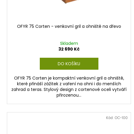
k
t
ů
OFYR 75 Corten - venkovní gril a ohniště na dřevo
Skladem
32 690 Kč
DO KOŠÍKU
OFYR 75 Corten je kompaktní venkovní gril a ohniště,
které přináší zážitek z vaření na ohni i do menších
zahrad a teras. Stylový design z cortenové oceli vytváří
přirozenou...
Kód:
OC-100