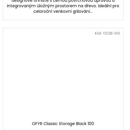
designové ohniště s černou povrchovou úpravou a
integrovaným úložným prostorem na dřevo. Ideální pro
celoroční venkovní grilování...
Kód:
OCSB-100
OFYR Classic Storage Black 100