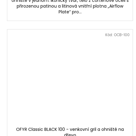
ohniště v jednom. Ikonický tvar, tělo z cortenové oceli s
přirozenou patinou a litinová vnitřní plotna „Airflow
Plate“ pro...
Kód:
OCB-100
OFYR Classic BLACK 100 - venkovní gril a ohniště na
dřevo