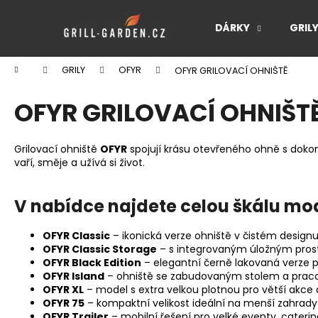
K
Přejít
na
o
DÁRKY
GRIL
obsah
Zpět
Zpět
š
do
do
í
Domů
GRILY
OFYR
OFYR GRILOVACÍ OHNIŠTĚ
k
obchodu
obchodu
OFYR GRILOVACÍ OHNIŠTĚ 
Grilovací ohniště
OFYR
spojují krásu otevřeného ohně s dokon
vaří, směje a užívá si život.
V nabídce najdete celou škálu mode
OFYR Classic
– ikonická verze ohniště v čistém designu
OFYR Classic Storage
– s integrovaným úložným pros
OFYR Black Edition
– elegantní černě lakovaná verze p
OFYR Island
– ohniště se zabudovaným stolem a praco
OFYR XL
– model s extra velkou plotnou pro větší akce a
OFYR 75
– kompaktní velikost ideální na menší zahrady 
OFYR Trailer
– mobilní řešení pro velké eventy, cater