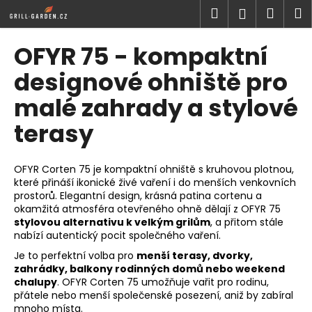
K
Přejít
Hledat
Náku
M
Přihlášen
na
o
obsah
Zpět
Zpět
košík
š
OFYR 75 - kompaktní
í
C
designové ohniště pro
k
o
malé zahrady a stylové
p
terasy
o
t
ř
OFYR Corten 75 je kompaktní ohniště s kruhovou plotnou,
e
které přináší ikonické živé vaření i do menších venkovních
prostorů. Elegantní design, krásná patina cortenu a
b
okamžitá atmosféra otevřeného ohně dělají z OFYR 75
u
stylovou alternativu k velkým grilům
, a přitom stále
j
nabízí autentický pocit společného vaření.
e
Je to perfektní volba pro
menší terasy, dvorky,
zahrádky, balkony rodinných domů nebo weekend
t
chalupy
. OFYR Corten 75 umožňuje vařit pro rodinu,
e
přátele nebo menší společenské posezení, aniž by zabíral
n
mnoho místa.