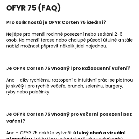
OFYR 75 (FAQ)
Pro kolik hostů je OFYR Corten 75 ideální?
Nejlépe pro menší rodinné posezení nebo setkání 2–6
osob. Na menší terase nebo chalupě působí útulně a stále
nabízí možnost připravit několik jídel najednou.
Je OFYR Corten 75 vhodný i pro každodenní vaření?
Ano – díky rychlému roztopení a intuitivní práci se plotnou
je skvělý i pro rychlé večeře, brunch, zeleninu, burgery,
ryby nebo palačinky.
Je OFYR Corten 75 vhodný pro večerní posezení bez
vaření?
Ano – OFYR 75 dokáže vytvořit
útulný oheň a vizuální
atmosféru
, takže i bez vaření slouží jako společenský