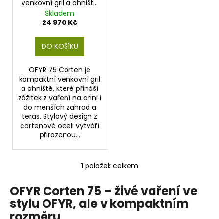
č
venkovní gril a ohniště
d
u
na dřevo
Skladem
u
j
24 970 Kč
k
e
m
t
DO KOŠÍKU
e
ů
OFYR 75 Corten je
kompaktní venkovní gril
a ohniště, které přináší
zážitek z vaření na ohni i
do menších zahrad a
teras. Stylový design z
cortenové oceli vytváří
přirozenou...
1
položek celkem
O
v
OFYR Corten 75 – živé vaření ve
l
stylu OFYR, ale v kompaktním
á
d
rozměru