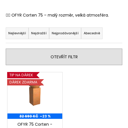
a
j
👉🏻 OFYR Corten 75 – malý rozměr, velká atmosféra.
í
Ř
t
a
Nejlevnější
Nejdražší
Nejprodávanější
Abecedně
?
z
e
n
OTEVŘÍT FILTR
í
HLEDAT
p
V
TIP NA DÁREK
r
ý
DÁREK ZDARMA
o
p
D
d
i
o
u
s
p
k
o
p
t
r
r
32 690 KČ
–23 %
ů
u
o
OFYR 75 Corten -