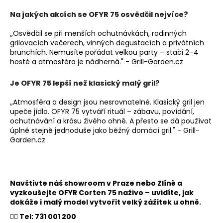
Na jakých akcích se OFYR 75 osvědčil nejvíce?
,,Osvědčil se při menších ochutnávkách, rodinných
grilovacích večerech, vinných degustacích a privátních
brunchích. Nemusíte pořádat velkou party – stačí 2–4
hosté a atmosféra je nádherná." - Grill-Garden.cz
Je OFYR 75 lepší než klasický malý gril?
,,Atmosféra a design jsou nesrovnatelné. Klasický gril jen
upeče jídlo. OFYR 75 vytváří rituál – zábavu, povídání,
ochutnávání a krásu živého ohně. A přesto se dá používat
úplně stejně jednoduše jako běžný domácí gril." - Grill-
Garden.cz
Navštivte náš showroom v Praze nebo Zlíně a
vyzkoušejte OFYR Corten 75 naživo – uvidíte, jak
dokáže i malý model vytvořit velký zážitek u ohně.
👉🏻 Tel: 731 001 200