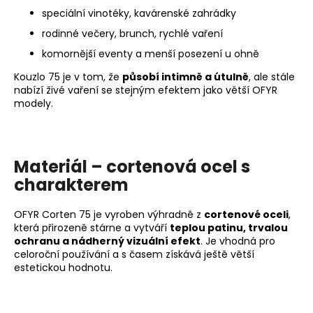
speciální vinotéky, kavárenské zahrádky
rodinné večery, brunch, rychlé vaření
komornější eventy a menší posezení u ohně
Kouzlo 75 je v tom, že
působí intimně a útulně
, ale stále
nabízí živé vaření se stejným efektem jako větší OFYR
modely.
Materiál – cortenová ocel s
charakterem
OFYR Corten 75 je vyroben výhradně z
cortenové oceli
,
která přirozeně stárne a vytváří
teplou patinu, trvalou
ochranu a nádherný vizuální efekt
. Je vhodná pro
celoroční používání a s časem získává ještě větší
estetickou hodnotu.