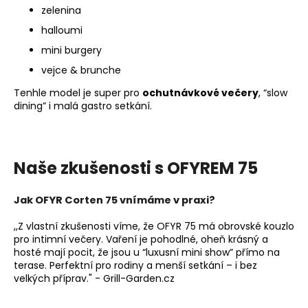
zelenina
halloumi
mini burgery
vejce & brunche
Tenhle model je super pro
ochutnávkové večery
, “slow
dining” i malá gastro setkání.
Naše zkušenosti s OFYREM 75
Jak OFYR Corten 75 vnímáme v praxi?
,,Z vlastní zkušenosti víme, že OFYR 75 má obrovské kouzlo
pro intimní večery. Vaření je pohodlné, oheň krásný a
hosté mají pocit, že jsou u “luxusní mini show” přímo na
terase. Perfektní pro rodiny a menší setkání – i bez
velkých příprav." - Grill-Garden.cz