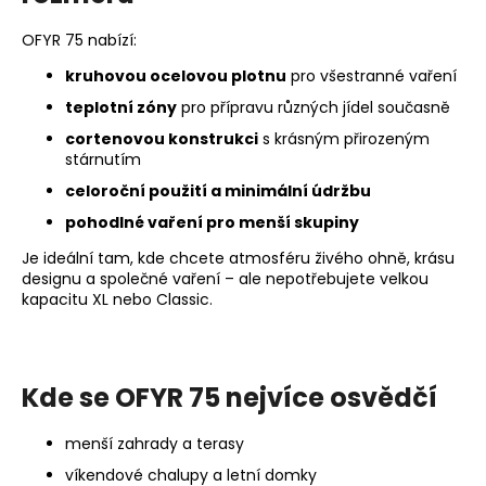
a
c
OFYR 75 nabízí:
í
kruhovou ocelovou plotnu
pro všestranné vaření
p
r
teplotní zóny
pro přípravu různých jídel současně
v
cortenovou konstrukci
s krásným přirozeným
k
stárnutím
y
celoroční použití a minimální údržbu
v
pohodlné vaření pro menší skupiny
ý
p
Je ideální tam, kde chcete atmosféru živého ohně, krásu
i
designu a společné vaření – ale nepotřebujete velkou
s
kapacitu XL nebo Classic.
u
Kde se OFYR 75 nejvíce osvědčí
menší zahrady a terasy
víkendové chalupy a letní domky