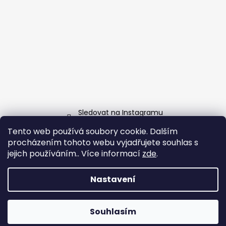
Sledovat na Instagramu
Tento web používá soubory cookie. Dalším
Facebook
procházením tohoto webu vyjadřujete souhlas s
jejich používáním.. Více informací
zde
.
Nastavení
Vytvořil Shoptet
Copyright 2026
Grill-Garden.cz
. Všechna práva
Souhlasím
vyhrazena.