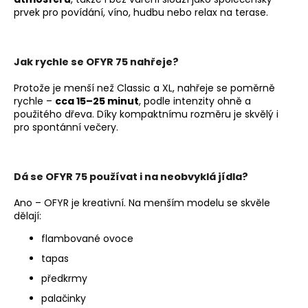
prvek pro povídání, víno, hudbu nebo relax na terase.
Jak rychle se OFYR 75 nahřeje?
Protože je menší než Classic a XL, nahřeje se poměrně
rychle –
cca 15–25 minut
, podle intenzity ohně a
použitého dřeva. Díky kompaktnímu rozměru je skvělý i
pro spontánní večery.
Dá se OFYR 75 používat i na neobvyklá jídla?
Ano – OFYR je kreativní. Na menším modelu se skvěle
dělají:
flambované ovoce
tapas
předkrmy
palačinky