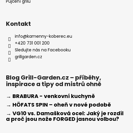
Půjčení grilu
Kontakt
info
@
kamenny-koberec.eu
+420 731 001 200
Sledujte nás na Facebooku
grillgarden.cz
Blog Grill-Garden.cz – příběhy,
inspirace a tipy od mistrů ohně
→ BRABURA - venkovní kuchyně
→ HÖFATS SPIN – oheň v nové podobě
→ VG10 vs. Damašková ocel: Jaký je rozdíl
a proč jsou nože FORGED jasnou volbou?