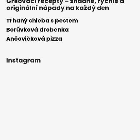
Grilovací recepty – snadné, rychlé a
originální nápady na každý den
Trhaný chleba s pestem
Borůvková drobenka
Ančovičková pizza
Instagram