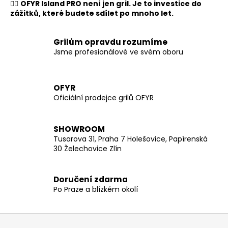
👉🏻
OFYR Island PRO není jen gril. Je to investice do
zážitků, které budete sdílet po mnoho let.
Grilům opravdu rozumíme
Jsme profesionálové ve svém oboru
OFYR
Oficiální prodejce grilů OFYR
SHOWROOM
Tusarova 31, Praha 7 Holešovice, Papírenská
30 Želechovice Zlín
Doručení zdarma
Po Praze a blízkém okolí
Z