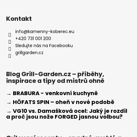
Kontakt
info
@
kamenny-koberec.eu
+420 731 001 200
Sledujte nás na Facebooku
grillgarden.cz
Blog Grill-Garden.cz – příběhy,
inspirace a tipy od mistrů ohně
→ BRABURA - venkovní kuchyně
→ HÖFATS SPIN – oheň v nové podobě
→ VG10 vs. Damašková ocel: Jaký je rozdíl
a proč jsou nože FORGED jasnou volbou?