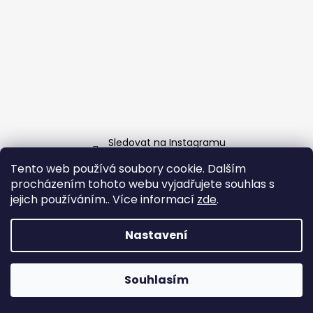
Sledovat na Instagramu
Tento web používá soubory cookie. Dalším
Facebook
procházením tohoto webu vyjadřujete souhlas s
jejich používáním.. Více informací
zde
.
Nastavení
Vytvořil Shoptet
Copyright 2026
Grill-Garden.cz
. Všechna práva
Souhlasím
vyhrazena.