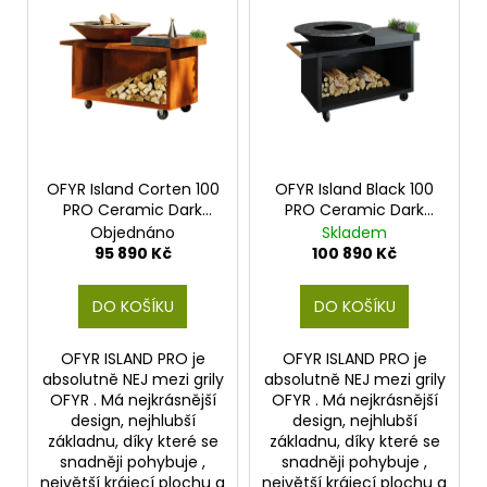
č
r
ý
u
o
p
j
d
e
i
u
m
s
e
k
p
t
r
ů
o
OFYR Island Corten 100
OFYR Island Black 100
PRO Ceramic Dark
PRO Ceramic Dark
d
Grey
Grey
Objednáno
Skladem
u
95 890 Kč
100 890 Kč
k
t
DO KOŠÍKU
DO KOŠÍKU
ů
OFYR ISLAND PRO je
OFYR ISLAND PRO je
absolutně NEJ mezi grily
absolutně NEJ mezi grily
OFYR . Má nejkrásnější
OFYR . Má nejkrásnější
design, nejhlubší
design, nejhlubší
základnu, díky které se
základnu, díky které se
snadněji pohybuje ,
snadněji pohybuje ,
největší krájecí plochu a
největší krájecí plochu a