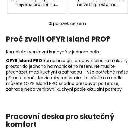
největší prostor na...
největší prostor na...
2
položek celkem
O
v
Proč zvolit OFYR Island PRO?
l
á
Kompletní venkovní kuchyně v jednom celku
d
a
OFYR Island PRO
kombinuje gril, pracovní plochu a úložný
c
prostor do jednoho harmonického řešení. Nemusíte
í
přecházet mezi kuchyní a zahradou – vše potřebné máte
přímo u ohně. Navíc díky robustním kolečkům a madlu
p
můžete OFYR Island PRO snadno přesouvat po terase,
r
zahradě nebo venkovní kuchyni podle aktuální potřeby.
v
k
y
v
Pracovní deska pro skutečný
ý
komfort
p
i