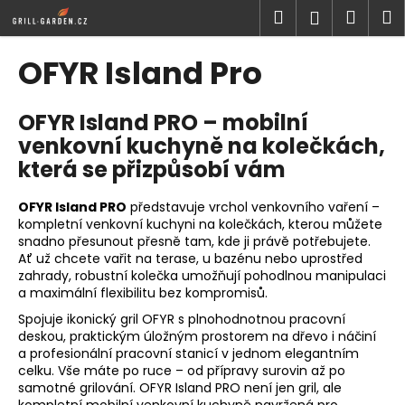
K
Přejít
Hledat
Náku
M
Přihlášen
na
o
obsah
Zpět
Zpět
košík
š
OFYR Island Pro
í
C
k
OFYR Island PRO – mobilní
o
venkovní kuchyně na kolečkách,
p
která se
přizpůsobí vám
o
t
OFYR Island PRO
představuje vrchol venkovního vaření –
ř
kompletní venkovní kuchyni na kolečkách, kterou můžete
e
snadno přesunout přesně tam, kde ji právě potřebujete.
b
Ať už chcete vařit na terase, u bazénu nebo uprostřed
zahrady, robustní kolečka umožňují pohodlnou manipulaci
u
a maximální flexibilitu bez kompromisů.
j
Spojuje ikonický gril OFYR s plnohodnotnou pracovní
e
deskou, praktickým úložným prostorem na dřevo i náčiní
t
a profesionální pracovní stanicí v jednom elegantním
celku. Vše máte po ruce – od přípravy surovin až po
e
samotné grilování. OFYR Island PRO není jen gril, ale
n