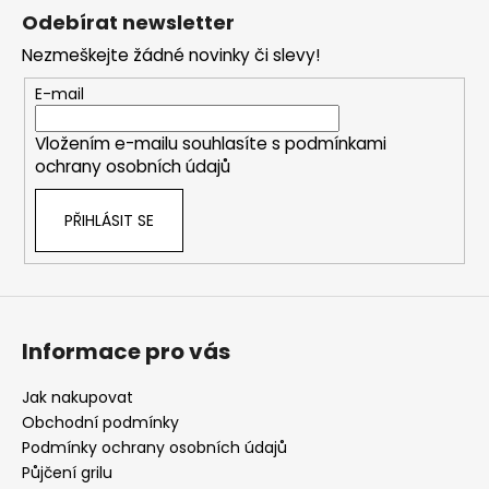
á
Odebírat newsletter
p
Nezmeškejte žádné novinky či slevy!
a
t
E-mail
í
Vložením e-mailu souhlasíte s
podmínkami
ochrany osobních údajů
PŘIHLÁSIT SE
Informace pro vás
Jak nakupovat
Obchodní podmínky
Podmínky ochrany osobních údajů
Půjčení grilu