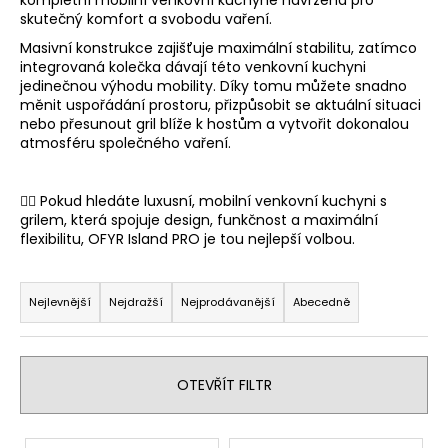
kompletní mobilní venkovní kuchyně navržená pro
a
skutečný komfort a svobodu vaření.
j
Masivní konstrukce zajišťuje maximální stabilitu, zatímco
integrovaná kolečka dávají této venkovní kuchyni
í
jedinečnou výhodu mobility. Díky tomu můžete snadno
t
měnit uspořádání prostoru, přizpůsobit se aktuální situaci
?
nebo přesunout gril blíže k hostům a vytvořit dokonalou
atmosféru společného vaření.
👉🏻 Pokud hledáte luxusní, mobilní venkovní kuchyni s
grilem, která spojuje design, funkčnost a maximální
HLEDAT
flexibilitu, OFYR Island PRO je tou nejlepší volbou.
Ř
a
Nejlevnější
Nejdražší
Nejprodávanější
Abecedně
D
z
o
e
p
n
o
OTEVŘÍT FILTR
r
í
u
p
V