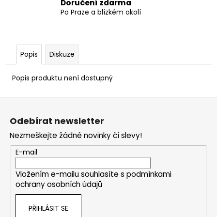
Doručení zdarma
Po Praze a blízkém okolí
Popis
Diskuze
Popis produktu není dostupný
Z
á
Odebírat newsletter
p
Nezmeškejte žádné novinky či slevy!
a
t
E-mail
í
Vložením e-mailu souhlasíte s
podmínkami
ochrany osobních údajů
PŘIHLÁSIT SE