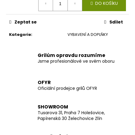
č
DO KOŠÍKU
cena:
u
j
e
Zeptat se
Sdílet
m
e
Kategorie
:
VYBAVENÍ A DOPLŇKY
Grilům opravdu rozumíme
Jsme profesionálové ve svém oboru
OFYR
Oficiální prodejce grilů OFYR
SHOWROOM
Tusarova 31, Praha 7 Holešovice,
Papírenská 30 Želechovice Zlín