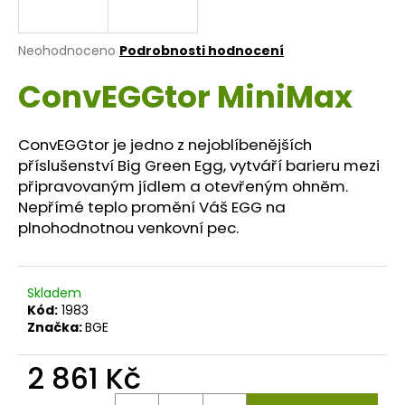
a
j
Průměrné
Neohodnoceno
Podrobnosti hodnocení
í
hodnocení
ConvEGGtor MiniMax
produktu
t
je
?
0,0
z
ConvEGGtor je jedno z nejoblíbenějších
5
příslušenství Big Green Egg, vytváří barieru mezi
hvězdiček.
připravovaným jídlem a otevřeným ohněm.
Nepřímé teplo promění Váš EGG na
HLEDAT
plnohodnotnou venkovní pec.
D
Skladem
o
Kód:
1983
p
Značka:
BGE
o
r
2 861 Kč
u
Měrná