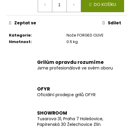
č
DO KOŠÍKU
cena:
u
j
e
Zeptat se
Sdílet
m
e
Kategorie
:
Nože FORGED OLIVE
Hmotnost
:
0.5 kg
Grilům opravdu rozumíme
Jsme profesionálové ve svém oboru
OFYR
Oficiální prodejce grilů OFYR
SHOWROOM
Tusarova 31, Praha 7 Holešovice,
Papírenská 30 Želechovice Zlín