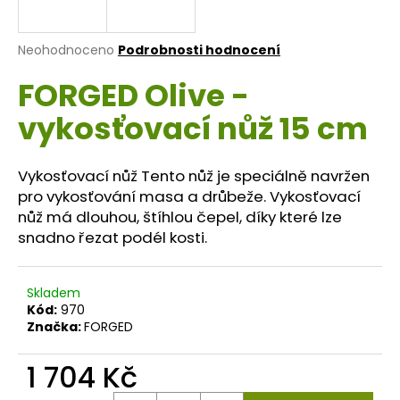
a
j
Průměrné
Neohodnoceno
Podrobnosti hodnocení
í
hodnocení
FORGED Olive -
produktu
t
je
?
vykosťovací nůž 15 cm
0,0
z
5
hvězdiček.
Vykosťovací nůž Tento nůž je speciálně navržen
pro vykosťování masa a drůbeže. Vykosťovací
HLEDAT
nůž má dlouhou, štíhlou čepel, díky které lze
snadno řezat podél kosti.
D
Skladem
o
Kód:
970
p
Značka:
FORGED
o
r
1 704 Kč
u
Měrná