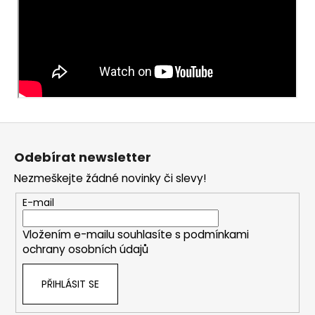
Z
á
Odebírat newsletter
p
Nezmeškejte žádné novinky či slevy!
a
t
E-mail
í
Vložením e-mailu souhlasíte s
podmínkami
ochrany osobních údajů
PŘIHLÁSIT SE