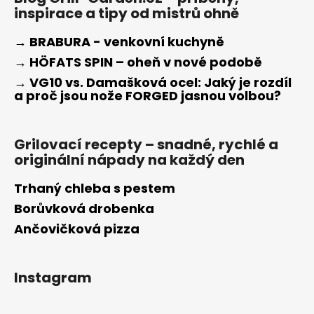
inspirace a tipy od mistrů ohně
→ BRABURA - venkovní kuchyně
→ HÖFATS SPIN – oheň v nové podobě
→ VG10 vs. Damašková ocel: Jaký je rozdíl
a proč jsou nože FORGED jasnou volbou?
Grilovací recepty – snadné, rychlé a
originální nápady na každý den
Trhaný chleba s pestem
Borůvková drobenka
Ančovičková pizza
Instagram