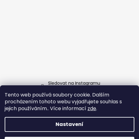
Sledovat na Instagramu
Tento web používá soubory cookie. Dalším
Facebook
procházením tohoto webu vyjadřujete souhlas s
jejich používáním.. Více informací
zde
.
Nastavení
Vytvořil Shoptet
Copyright 2026
Grill-Garden.cz
. Všechna práva