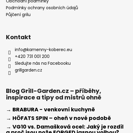
Obchodní podmínky
Podmínky ochrany osobních údajů
Půjčení grilu
Kontakt
info
@
kamenny-koberec.eu
+420 731 001 200
Sledujte nás na Facebooku
grillgarden.cz
Blog Grill-Garden.cz – příběhy,
inspirace a tipy od mistrů ohně
→ BRABURA - venkovní kuchyně
→ HÖFATS SPIN – oheň v nové podobě
→ VG10 vs. Damašková ocel: Jaký je rozdíl
a proč jsou nože FORGED jasnou volbou?