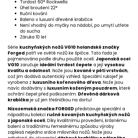
Tvrdost 60° Rockwella
Úhel broušení 22°
Ruční kování
Baleno v luxusní dřevěné krabičce
Není vhodný do myčky na nádobí, po umytí utřete
do sucha
Záruka 10 let
Série
kuchyňských nožů VG10 holandské značky
Forged
patří ve světě nožů ke špičce. Tato řada je
pojmenována podle druhu použité oceli.
Japonská ocel
VG10
zaručuje
ideální tvrdost čepele
a její
vysokou
kvalitu a odolnost
. Nože jsou
kované v pěti vrstvách
,
což jim dodává autentický vzhled. Speciální rukojeť je
vyrobena z
luxusního kořenového dřeva
. Nože jsou
navíc dodávány s
luxusním koženým pouzdrem
, které
ochrání čepel před poškozením.
Dřevěná dárková
krabička
je už jen třešničkou na dortu!
Nizozemská značka
FORGED
představuje speciální a
nápaditou kolekci
ručně kovaných kuchyňských nožů
z japonské oceli
. Díky kvalitnímu provedení, krásnému
balení a tradičnímu řemeslnému způsobu výroby
zaplesá nejedno srdce milovníka nožů. Nože jsou