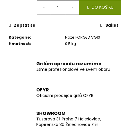
č
Měrná
u
DO KOŠÍKU
cena:
j
e
Zeptat se
Sdílet
m
e
Kategorie
:
Nože FORGED VG10
Hmotnost
:
0.5 kg
Grilům opravdu rozumíme
Jsme profesionálové ve svém oboru
OFYR
Oficiální prodejce grilů OFYR
SHOWROOM
Tusarova 31, Praha 7 Holešovice,
Papírenská 30 Želechovice Zlín