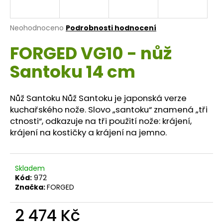
a
j
Průměrné
Neohodnoceno
Podrobnosti hodnocení
í
hodnocení
FORGED VG10 - nůž
produktu
t
je
?
Santoku 14 cm
0,0
z
5
hvězdiček.
Nůž Santoku Nůž Santoku je japonská verze
kuchařského nože. Slovo „santoku“ znamená „tři
HLEDAT
ctnosti“, odkazuje na tři použití nože: krájení,
krájení na kostičky a krájení na jemno.
D
o
Skladem
Kód:
972
p
Značka:
FORGED
o
r
2 474 Kč
u