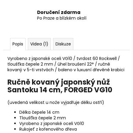
Doručení zdarma
Po Praze a blízkém okolí
Popis
Videa (1)
Diskuze
Vyrobeno z japonské oceli VG10 / tvrdost 60 Rockwell /
tloušťka čepele 2 mm / úhel broušení 22° / ručně
kovaný v 5-ti vrstvách / baleno v luxusní dřevěné krabici
Ručně kovaný japonský nůž
Santoku 14 cm, FORGED VG10
(uvedená velikost u nože vyjadřuje délku ostří)
Délka čepele 14 cm
Tloušťka čepele 2 mm
Vyrobeno z japonské oceli VG10
Rukojeť z kořenového dřeva