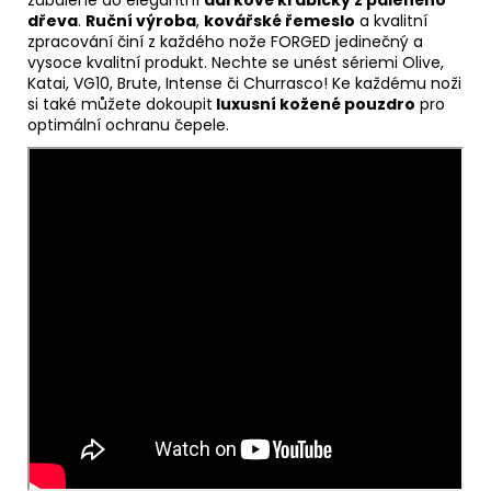
zabalené do elegantní
dárkové krabičky z páleného
dřeva
.
Ruční výroba
,
kovářské řemeslo
a kvalitní
zpracování činí z každého nože FORGED jedinečný a
vysoce kvalitní produkt. Nechte se unést sériemi Olive,
Katai, VG10, Brute, Intense či Churrasco! Ke každému noži
si také můžete dokoupit
luxusní kožené pouzdro
pro
optimální ochranu čepele.