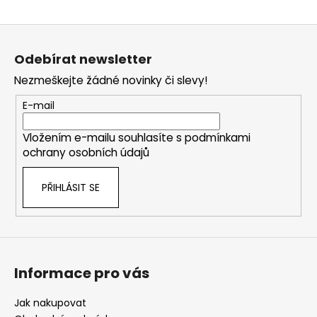
Z
á
Odebírat newsletter
p
Nezmeškejte žádné novinky či slevy!
a
t
E-mail
í
Vložením e-mailu souhlasíte s
podmínkami
ochrany osobních údajů
PŘIHLÁSIT SE
Informace pro vás
Jak nakupovat