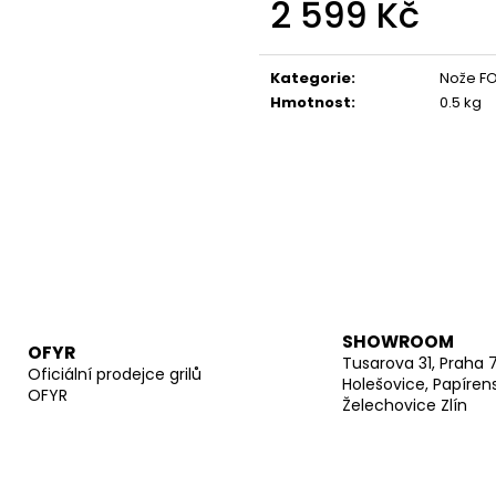
2 599 Kč
Měrná
cena:
Kategorie
:
Nože F
Hmotnost
:
0.5 kg
SHOWROOM
OFYR
Tusarova 31, Praha 
Oficiální prodejce grilů
Holešovice, Papíren
OFYR
Želechovice Zlín