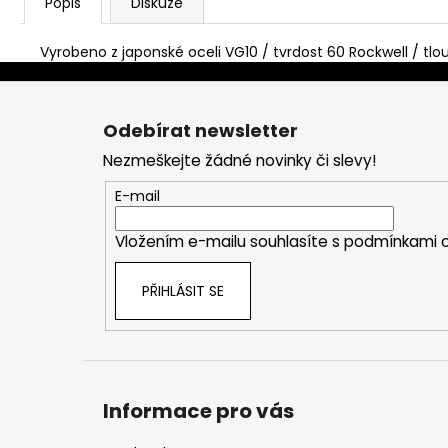
Popis
Diskuze
Vyrobeno z japonské oceli VG10 / tvrdost 60 Rockwell / tlo
Z
á
Odebírat newsletter
p
Nezmeškejte žádné novinky či slevy!
a
t
E-mail
í
Vložením e-mailu souhlasíte s
podmínkami o
PŘIHLÁSIT SE
Informace pro vás