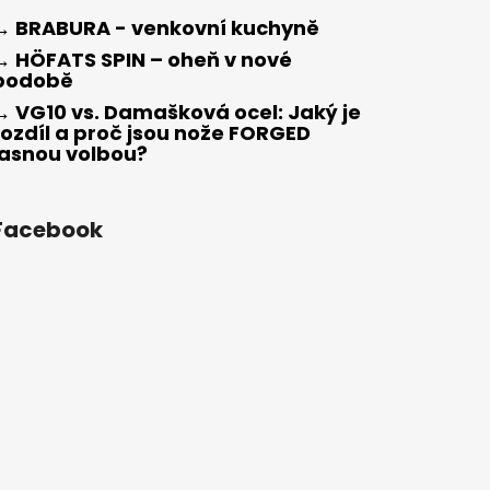
→ BRABURA - venkovní kuchyně
→ HÖFATS SPIN – oheň v nové
podobě
→ VG10 vs. Damašková ocel: Jaký je
rozdíl a proč jsou nože FORGED
jasnou volbou?
Facebook