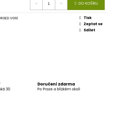
DO KOŠÍKU
Tisk
ORGED VG10
Zeptat se
Sdílet
Doručení zdarma
7
ská 30
Po Praze a blízkém okolí