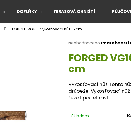
Y
DOPLŇKY
TERASOVÁ OHNIŠTĚ
PŮJČOVN
FORGED VG10 - vykosťovací nůž 15 cm
Co potřebujete najít?
Průměrné
Neohodnoceno
Podrobnosti
hodnocení
FORGED VG10
produktu
HLEDAT
je
cm
0,0
z
5
Doporučujeme
hvězdiček.
Vykosťovací nůž Tento nů
drůbeže. Vykosťovací nůž 
řezat podél kosti.
Skladem
K