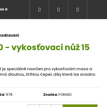
Hledat
Přihlášení
Nákupní
A GRILŮ
EVENTY A ZÁŽITKY NA GRILU
MASO Z LÚ
košík
 hodnocení
 - vykosťovací nůž 15
ž je speciálně navržen pro vykosťování masa a
má dlouhou, štíhlou čepel, díky které lze snadno
ód:
978
Značka:
FORGED