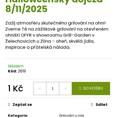
je
a
8/11/2025
0,0
z
j
5
í
hvězdiček.
Zažij atmosféru skutečného grilování na ohni!
t
Zveme Tě na zážitkové grilování na otevřeném
?
ohništi OFYR v showroomu Grill-Garden v
Želechovicích u Zlína - oheň, skvělá jídla,
inspirace a přátelská nálada.
HLEDAT
Skladem
Kód:
2619
D
1 Kč
DO KOŠÍKU
o
p
Měrná
cena:
o
Zeptat se
Sdílet
r
u
Kategorie
:
Grilování u nás