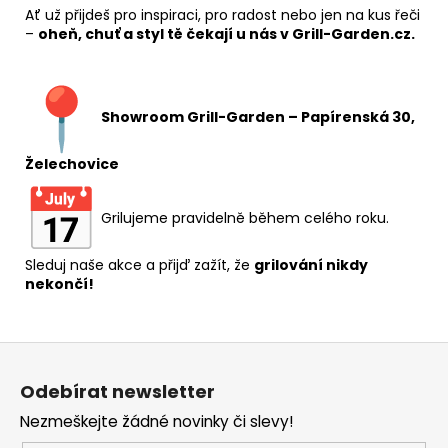
Ať už přijdeš pro inspiraci, pro radost nebo jen na kus řeči
–
oheň, chuť a styl tě čekají u nás v Grill-Garden.cz.
Showroom Grill-Garden – Papírenská 30,
Želechovice
Grilujeme pravidelně během celého roku.
Sleduj naše akce a přijď zažít, že
grilování nikdy
nekončí!
Z
á
Odebírat newsletter
p
Nezmeškejte žádné novinky či slevy!
a