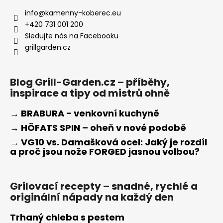
info
@
kamenny-koberec.eu
+420 731 001 200
Sledujte nás na Facebooku
grillgarden.cz
Blog Grill-Garden.cz – příběhy,
inspirace a tipy od mistrů ohně
→ BRABURA - venkovní kuchyně
→ HÖFATS SPIN – oheň v nové podobě
→ VG10 vs. Damašková ocel: Jaký je rozdíl
a proč jsou nože FORGED jasnou volbou?
Grilovací recepty – snadné, rychlé a
originální nápady na každý den
Trhaný chleba s pestem