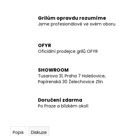
č
u
j
Grilům opravdu rozumíme
e
Jsme profesionálové ve svém oboru
m
e
OFYR
Oficiální prodejce grilů OFYR
SHOWROOM
Tusarova 31, Praha 7 Holešovice,
Papírenská 30 Želechovice Zlín
Doručení zdarma
Po Praze a blízkém okolí
Popis
Diskuze