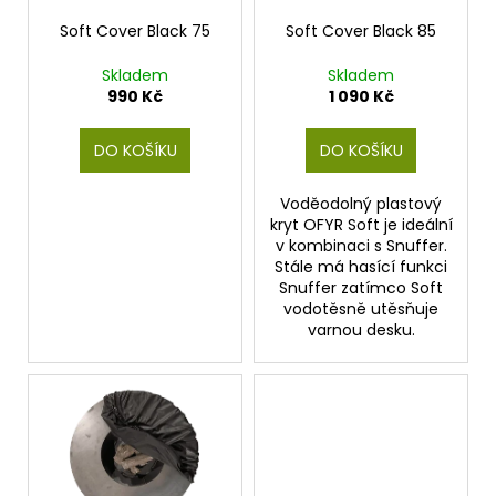
r
ů
a
o
Soft Cover Black 75
Soft Cover Black 85
j
d
Skladem
Skladem
í
u
990 Kč
1 090 Kč
t
k
?
t
DO KOŠÍKU
DO KOŠÍKU
ů
Voděodolný plastový
kryt OFYR Soft je ideální
v kombinaci s Snuffer.
HLEDAT
Stále má hasící funkci
Snuffer zatímco Soft
vodotěsně utěsňuje
varnou desku.
D
o
p
o
r
u