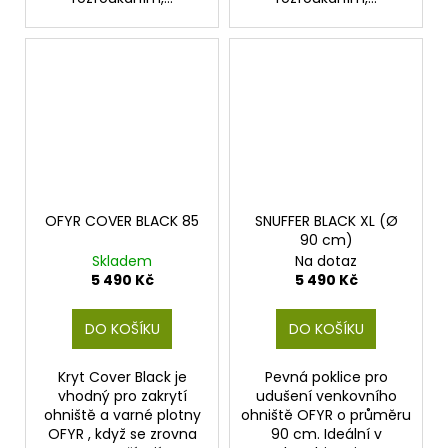
OFYR COVER BLACK 85
SNUFFER BLACK XL (Ø
90 cm)
Skladem
Na dotaz
5 490 Kč
5 490 Kč
DO KOŠÍKU
DO KOŠÍKU
Kryt Cover Black je
Pevná poklice pro
vhodný pro zakrytí
udušení venkovního
ohniště a varné plotny
ohniště OFYR o průměru
OFYR , když se zrovna
90 cm. Ideální v