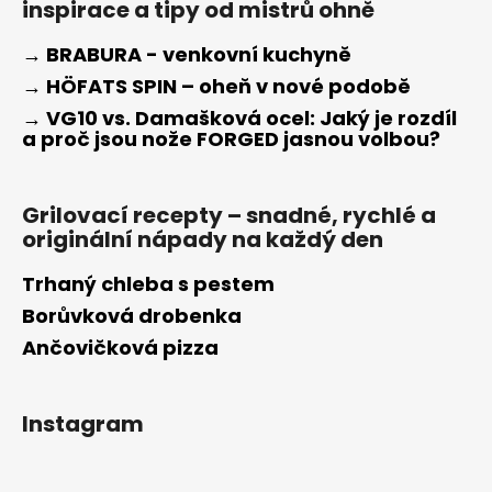
inspirace a tipy od mistrů ohně
→ BRABURA - venkovní kuchyně
→ HÖFATS SPIN – oheň v nové podobě
→ VG10 vs. Damašková ocel: Jaký je rozdíl
a proč jsou nože FORGED jasnou volbou?
Grilovací recepty – snadné, rychlé a
originální nápady na každý den
Trhaný chleba s pestem
Borůvková drobenka
Ančovičková pizza
Instagram