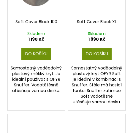
č
u
j
e
Soft Cover Black 100
Soft Cover Black XL
m
e
Skladem
Skladem
1 190 Kč
1 990 Kč
DO KOŠÍKU
DO KOŠÍKU
Samostatný voděodolný
Samostatný voděodolný
plastový měkký kryt. Je
plastový kryt OFYR Soft
ideální používat s OFYR
je ideální v kombinaci s
Snuffer. Vodotětěsně
Snuffer. Stále má hasící
utěsňuje varnou desku.
funkci Snuffer zatímco
Soft vodotěsně
utěsňuje varnou desku.