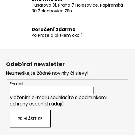
k
Tusarova 31, Praha 7 Holešovice, Papírenská
y
30 Želechovice Zlín
v
ý
p
Doručení zdarma
Po Praze a blízkém okolí
i
s
u
Z
á
Odebírat newsletter
p
Nezmeškejte žádné novinky či slevy!
a
t
E-mail
í
Vložením e-mailu souhlasíte s
podmínkami
ochrany osobních údajů
PŘIHLÁSIT SE