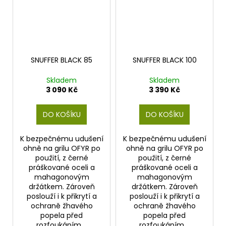
SNUFFER BLACK 85
SNUFFER BLACK 100
Skladem
Skladem
3 090 Kč
3 390 Kč
DO KOŠÍKU
DO KOŠÍKU
K bezpečnému udušení
K bezpečnému udušení
ohně na grilu OFYR po
ohně na grilu OFYR po
použití, z černé
použití, z černé
práškované oceli a
práškované oceli a
mahagonovým
mahagonovým
držátkem. Zároveň
držátkem. Zároveň
poslouží i k přikrytí a
poslouží i k přikrytí a
ochraně žhavého
ochraně žhavého
popela před
popela před
rozfoukáním,...
rozfoukáním,...