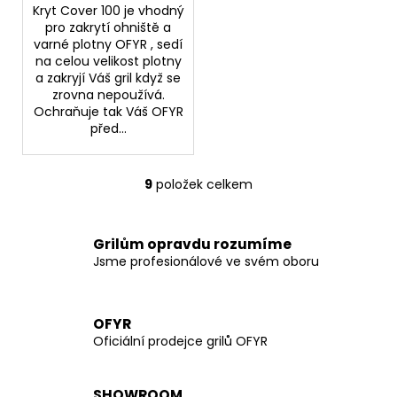
Kryt Cover 100 je vhodný
pro zakrytí ohniště a
varné plotny OFYR , sedí
na celou velikost plotny
a zakryjí Váš gril když se
zrovna nepoužívá.
Ochraňuje tak Váš OFYR
před...
9
položek celkem
O
v
l
Grilům opravdu rozumíme
á
Jsme profesionálové ve svém oboru
d
a
c
OFYR
í
Oficiální prodejce grilů OFYR
p
r
v
SHOWROOM