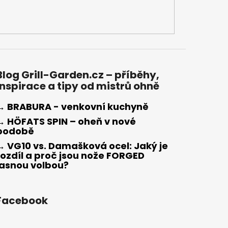
Blog Grill-Garden.cz – příběhy,
inspirace a tipy od mistrů ohně
→ BRABURA - venkovní kuchyně
→ HÖFATS SPIN – oheň v nové
podobě
→ VG10 vs. Damašková ocel: Jaký je
rozdíl a proč jsou nože FORGED
jasnou volbou?
Facebook