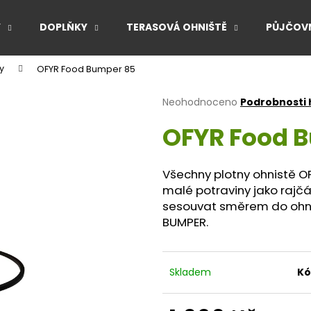
Y
DOPLŇKY
TERASOVÁ OHNIŠTĚ
PŮJČOVN
y
OFYR Food Bumper 85
Co potřebujete najít?
Průměrné
Neohodnoceno
Podrobnosti
hodnocení
OFYR Food 
produktu
HLEDAT
je
0,0
z
Všechny plotny ohnistě O
5
Doporučujeme
malé potraviny jako rajč
hvězdiček.
sesouvat směrem do ohniš
BUMPER.
Skladem
Kó