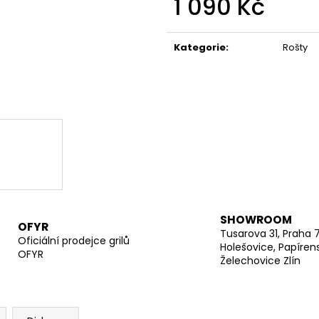
1 090 Kč
Měrná
cena:
Kategorie
:
Rošty
SHOWROOM
OFYR
Tusarova 31, Praha 
Oficiální prodejce grilů
Holešovice, Papíren
OFYR
Želechovice Zlín