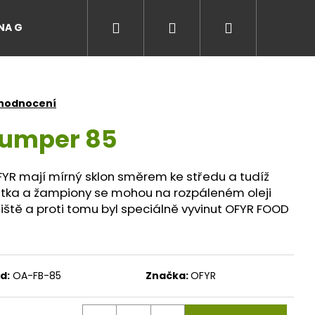
Hledat
Přihlášení
Nákupní
A GRILŮ
EVENTY A ZÁŽITKY NA GRILU
MASO Z LÚ
košík
 hodnocení
Bumper 85
FYR mají mírný sklon směrem ke středu a tudíž
átka a žampiony se mohou na rozpáleném oleji
tě a proti tomu byl speciálně vyvinut OFYR FOOD
d:
OA-FB-85
Značka:
OFYR