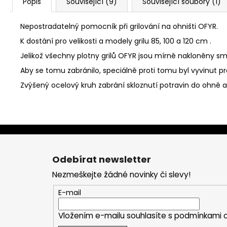
Popis
Související (9)
Související soubory (1)
Nepostradatelný pomocník při grilování na ohništi OFYR.
K dostání pro velikosti a modely grilu 85, 100 a 120 cm .
Jelikož všechny plotny grilů OFYR jsou mírně nakloněny sm
Aby se tomu zabránilo, speciálně proti tomu byl vyvinut 
Zvýšený ocelový kruh zabrání skloznutí potravin do ohně a
Z
á
Odebírat newsletter
p
Nezmeškejte žádné novinky či slevy!
a
t
E-mail
í
Vložením e-mailu souhlasíte s
podmínkami o