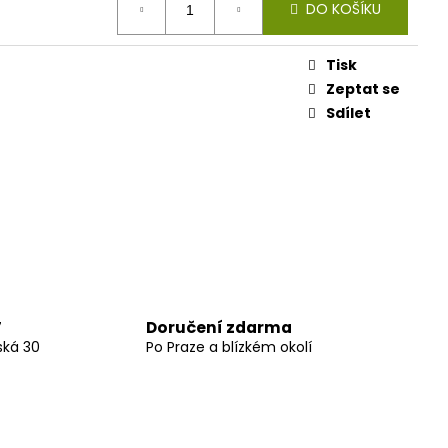
DO KOŠÍKU
Tisk
Zeptat se
Sdílet
Doručení zdarma
7
ská 30
Po Praze a blízkém okolí