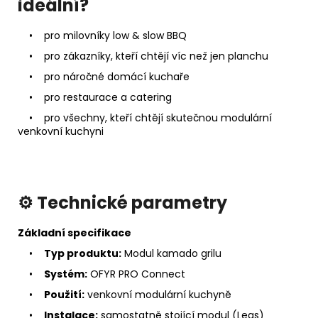
ideální?
• pro milovníky low & slow BBQ
• pro zákazníky, kteří chtějí víc než jen planchu
• pro náročné domácí kuchaře
• pro restaurace a catering
• pro všechny, kteří chtějí skutečnou modulární
venkovní kuchyni
⚙️ Technické parametry
Základní specifikace
•
Typ produktu:
Modul kamado grilu
•
Systém:
OFYR PRO Connect
•
Použití:
venkovní modulární kuchyně
•
Instalace:
samostatně stojící modul (Legs)