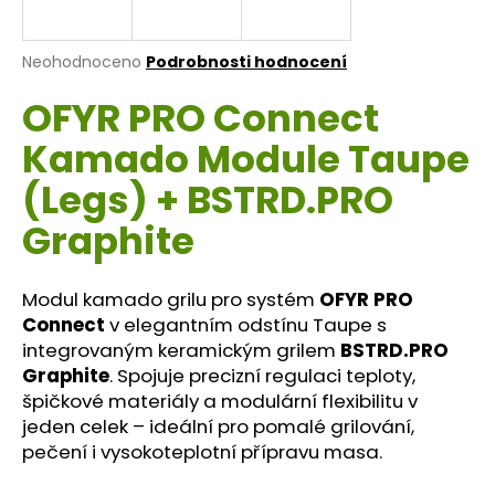
a
j
Průměrné
Neohodnoceno
Podrobnosti hodnocení
í
hodnocení
OFYR PRO Connect
produktu
t
je
?
Kamado Module Taupe
0,0
z
(Legs) + BSTRD.PRO
5
hvězdiček.
Graphite
HLEDAT
Modul kamado grilu pro systém
OFYR PRO
Connect
v elegantním odstínu Taupe s
integrovaným keramickým grilem
BSTRD.PRO
D
o
Graphite
. Spojuje precizní regulaci teploty,
p
špičkové materiály a modulární flexibilitu v
o
jeden celek – ideální pro pomalé grilování,
r
pečení i vysokoteplotní přípravu masa.
u