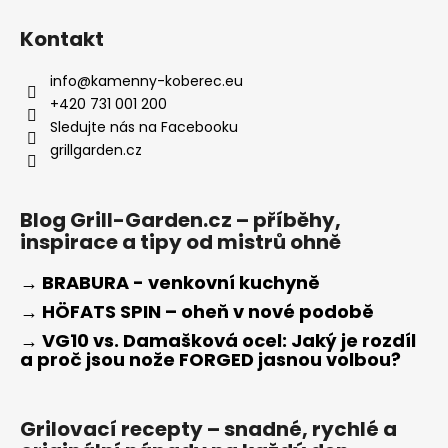
Kontakt
info
@
kamenny-koberec.eu
+420 731 001 200
Sledujte nás na Facebooku
grillgarden.cz
Blog Grill-Garden.cz – příběhy,
inspirace a tipy od mistrů ohně
→ BRABURA - venkovní kuchyně
→ HÖFATS SPIN – oheň v nové podobě
→ VG10 vs. Damašková ocel: Jaký je rozdíl
a proč jsou nože FORGED jasnou volbou?
Grilovací recepty – snadné, rychlé a