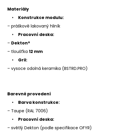
Materiály
•
Konstrukce modulu:
– práškově lakovaný hliník
•
Pracovní deska:
–
Dekton®
– tloušťka
12 mm
•
Gril:
– vysoce odolná keramika (BSTRD.PRO)
Barevné provedení
•
Barva konstrukce:
– Taupe (RAL 7006)
•
Pracovní deska:
– světlý Dekton (podle specifikace OFYR)