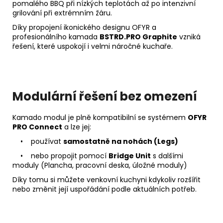
pomalého BBQ při nízkých teplotách až po intenzivní
grilování při extrémním žáru.
Díky propojení ikonického designu OFYR a
profesionálního kamada
BSTRD.PRO Graphite
vzniká
řešení, které uspokojí i velmi náročné kuchaře.
Modulární řešení bez omezení
Kamado modul je plně kompatibilní se systémem
OFYR
PRO Connect
a lze jej:
• používat
samostatně na nohách (Legs)
• nebo propojit pomocí
Bridge Unit
s dalšími
moduly (Plancha, pracovní deska, úložné moduly)
Díky tomu si můžete venkovní kuchyni kdykoliv rozšířit
nebo změnit její uspořádání podle aktuálních potřeb.