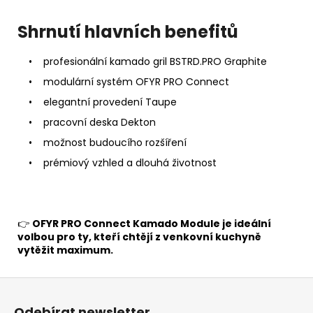
Shrnutí hlavních benefitů
• profesionální kamado gril BSTRD.PRO Graphite
• modulární systém OFYR PRO Connect
• elegantní provedení Taupe
• pracovní deska Dekton
• možnost budoucího rozšíření
• prémiový vzhled a dlouhá životnost
👉
OFYR PRO Connect Kamado Module je ideální
volbou pro ty, kteří chtějí z venkovní kuchyně
vytěžit maximum.
Z
á
Odebírat newsletter