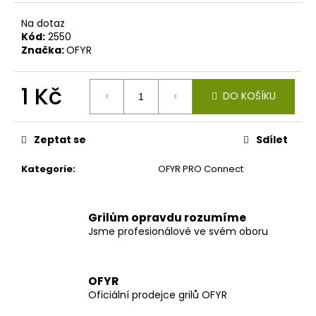
č
u
Na dotaz
j
Kód:
2550
e
Značka:
OFYR
m
e
1 Kč
DO KOŠÍKU
Měrná
cena:
Zeptat se
Sdílet
Kategorie
:
OFYR PRO Connect
Grilům opravdu rozumíme
Jsme profesionálové ve svém oboru
OFYR
Oficiální prodejce grilů OFYR