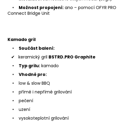
•
Možnost propojení:
ano – pomocí OFYR PRO
Connect Bridge Unit
Kamado gril
•
Součást balení:
✔ keramický gril
BSTRD.PRO Graphite
•
Typ grilu:
kamado
•
Vhodné pro:
• low & slow BBQ
• přímé i nepřímé grilování
• pečení
• uzení
• vysokoteplotní grilování