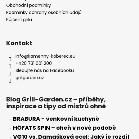
Obchodní podmínky
Podmínky ochrany osobních údajů
Půjčení grilu
Kontakt
info
@
kamenny-koberec.eu
+420 731 001 200
Sledujte nás na Facebooku
grillgarden.cz
Blog Grill-Garden.cz – příběhy,
inspirace a tipy od mistrů ohně
→ BRABURA - venkovní kuchyně
→ HÖFATS SPIN – oheň v nové podobě
→ VG10 vs. Damašková ocel: Jaký je rozdíl