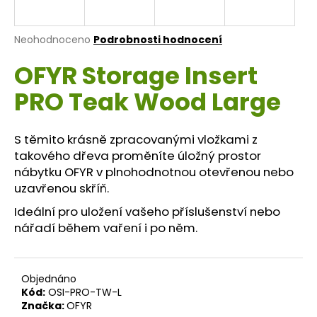
a
j
Průměrné
Neohodnoceno
Podrobnosti hodnocení
í
hodnocení
OFYR Storage Insert
produktu
t
je
?
PRO Teak Wood Large
0,0
z
5
hvězdiček.
S těmito krásně zpracovanými vložkami z
takového dřeva proměníte úložný prostor
HLEDAT
nábytku OFYR v plnohodnotnou otevřenou nebo
uzavřenou skříň.
Ideální pro uložení vašeho příslušenství nebo
D
nářadí během vaření i po něm.
o
p
o
Objednáno
r
Kód:
OSI-PRO-TW-L
u
Značka:
OFYR