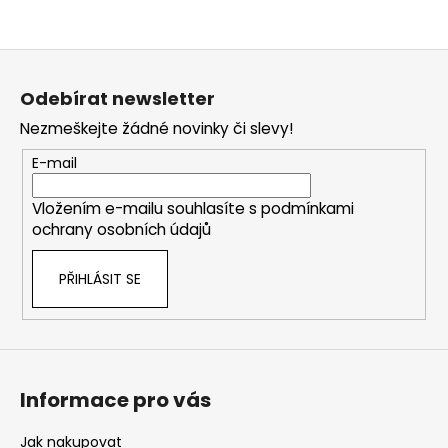
Z
á
Odebírat newsletter
p
Nezmeškejte žádné novinky či slevy!
a
t
E-mail
í
Vložením e-mailu souhlasíte s
podmínkami
ochrany osobních údajů
PŘIHLÁSIT SE
Informace pro vás
Jak nakupovat