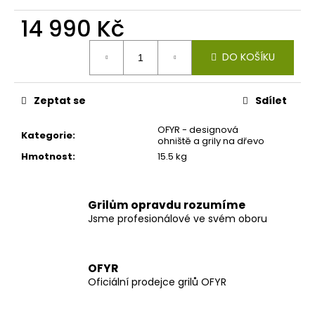
č
u
14 990 Kč
j
Měrná
e
DO KOŠÍKU
cena:
m
e
Zeptat se
Sdílet
OFYR - designová
Kategorie
:
ohniště a grily na dřevo
Hmotnost
:
15.5 kg
Grilům opravdu rozumíme
Jsme profesionálové ve svém oboru
OFYR
Oficiální prodejce grilů OFYR