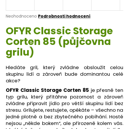
a
j
Průměrné
Neohodnoceno
Podrobnosti hodnocení
í
hodnocení
OFYR Classic Storage
produktu
t
je
?
Corten 85 (půjčovna
0,0
z
grilu)
5
hvězdiček.
Hledáte gril, který zvládne obsloužit celou
HLEDAT
skupinu lidí a zároveň bude dominantou celé
akce?
OFYR Classic Storage Corten 85
je přesně ten
D
typ grilu, který přitáhne pozornost a zároveň
o
zvládne připravit jídlo pro větší skupinu lidí bez
p
stresu. Grilujete, restujete, opékáte – všechno na
o
jedné plotně a bez zbytečného pobíhání. Hosté
r
u
nejsou „někde bokem“, ale přirozeně kolem vás.