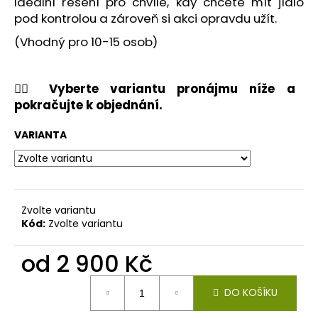
č
Ideální řešení pro chvíle, kdy chcete mít jídlo
u
pod kontrolou a zároveň si akci opravdu užít.
j
(Vhodný pro 10-15 osob)
e
m
e
👇🏻 Vyberte variantu pronájmu níže a
pokračujte k objednání.
VARIANTA
Zvolte variantu
Kód:
Zvolte variantu
od
2 900 Kč
Měrná
DO KOŠÍKU
cena: