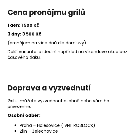
Cena pronájmu grilů
1 den: 1 500 Kč
3 dny: 3 500 Kč
(pronájem na více dnů dle domluvy)
Delší varianta je ideální například na víkendové akce bez
časového tlaku.
Doprava a vyzvednutí
Gril si můžete vyzvednout osobně nebo vám ho
přivezeme.
Osobní odběr:
Praha – Holešovice ( VNITROBLOCK)
Zlín – Želechovice