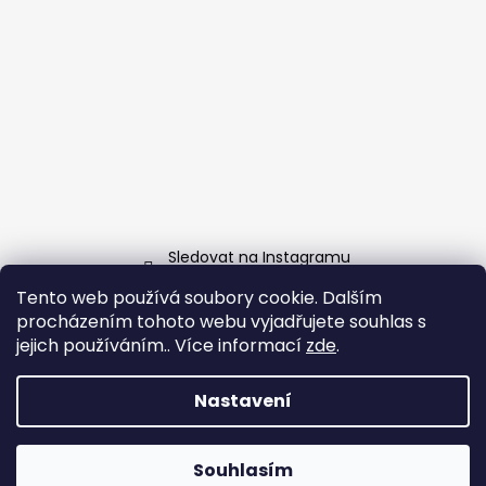
Sledovat na Instagramu
Tento web používá soubory cookie. Dalším
Facebook
procházením tohoto webu vyjadřujete souhlas s
jejich používáním.. Více informací
zde
.
Nastavení
Vytvořil Shoptet
Copyright 2026
Grill-Garden.cz
. Všechna práva
Souhlasím
vyhrazena.