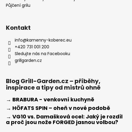
Půjčení grilu
Kontakt
info
@
kamenny-koberec.eu
+420 731 001 200
Sledujte nás na Facebooku
grillgarden.cz
Blog Grill-Garden.cz – příběhy,
inspirace a tipy od mistrů ohně
→ BRABURA - venkovní kuchyně
→ HÖFATS SPIN – oheň v nové podobě
→ VG10 vs. Damašková ocel: Jaký je rozdíl
a proč jsou nože FORGED jasnou volbou?