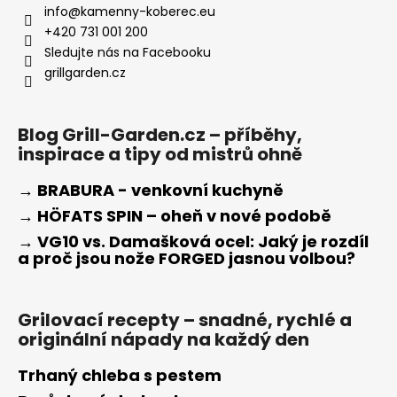
info
@
kamenny-koberec.eu
+420 731 001 200
Sledujte nás na Facebooku
grillgarden.cz
Blog Grill-Garden.cz – příběhy,
inspirace a tipy od mistrů ohně
→ BRABURA - venkovní kuchyně
→ HÖFATS SPIN – oheň v nové podobě
→ VG10 vs. Damašková ocel: Jaký je rozdíl
a proč jsou nože FORGED jasnou volbou?
Grilovací recepty – snadné, rychlé a
originální nápady na každý den
Trhaný chleba s pestem