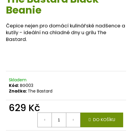
je
a
Beanie
0,0
z
j
5
í
hvězdiček.
Čepice nejen pro domácí kulinářské nadšence a
t
kutily - ideální na chladné dny u grilu The
?
Bastard.
HLEDAT
Skladem
Kód:
BG003
Značka:
The Bastard
D
o
629 Kč
p
o
Měrná
r
DO KOŠÍKU
cena:
u