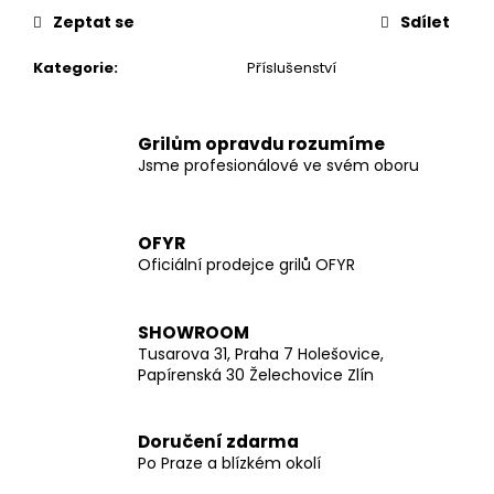
č
Zeptat se
Sdílet
u
j
Kategorie
:
Příslušenství
e
m
e
Grilům opravdu rozumíme
Jsme profesionálové ve svém oboru
OFYR
Oficiální prodejce grilů OFYR
SHOWROOM
Tusarova 31, Praha 7 Holešovice,
Papírenská 30 Želechovice Zlín
Doručení zdarma
Po Praze a blízkém okolí