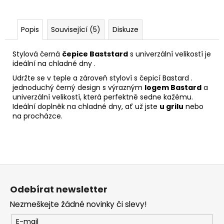
Popis
Související (5)
Diskuze
Stylová černá
čepice Baststard
s univerzální velikostí je
ideální na chladné dny .
Udržte se v teple a zároveň styloví s čepicí Bastard .
jednoduchý černý design s výrazným
logem Bastard
a
univerzální velikostí, která perfektně sedne kažému.
Ideální doplněk na chladné dny, ať už jste
u grilu
nebo
na procházce.
Z
á
Odebírat newsletter
p
Nezmeškejte žádné novinky či slevy!
a
t
E-mail