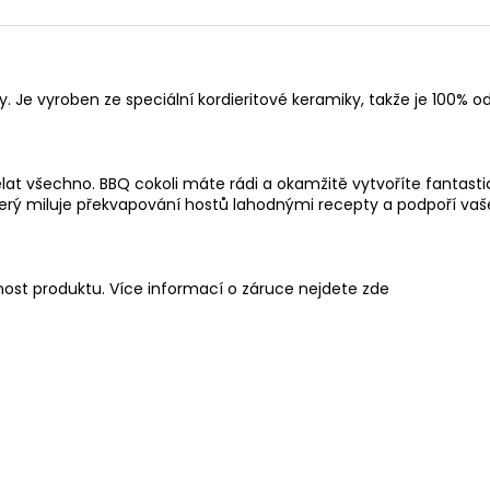
ly. Je vyroben ze speciální kordieritové keramiky, takže je 100
at všechno. BBQ cokoli máte rádi a okamžitě vytvoříte fantastick
, který miluje překvapování hostů lahodnými recepty a podpoří vaš
nost produktu. Více informací o záruce nejdete
zde