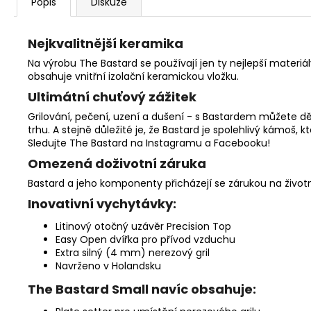
Popis
Diskuze
Nejkvalitnější keramika
Na výrobu The Bastard se používají jen ty nejlepší materiá
obsahuje vnitřní izolační keramickou vložku.
Ultimátní chuťový zážitek
Grilování, pečení, uzení a dušení - s Bastardem můžete děl
trhu. A stejně důležité je, že Bastard je spolehlivý kámoš
Sledujte The Bastard na Instagramu a Facebooku!
Omezená doživotní záruka
Bastard a jeho komponenty přicházejí se zárukou na život
Inovativní vychytávky:
Litinový otočný uzávěr Precision Top
Easy Open dvířka pro přívod vzduchu
Extra silný (4 mm) nerezový gril
Navrženo v Holandsku
The Bastard Small navíc obsahuje: