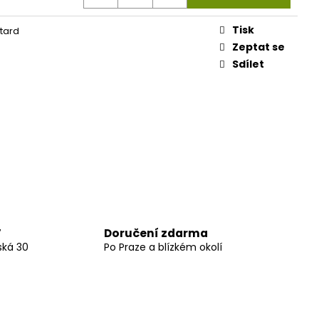
Tisk
tard
Zeptat se
Sdílet
Doručení zdarma
7
ská 30
Po Praze a blízkém okolí