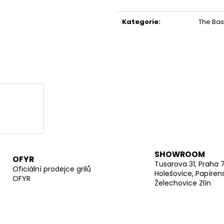
Měrná
cena:
Kategorie
:
The Bas
SHOWROOM
OFYR
Tusarova 31, Praha 
Oficiální prodejce grilů
Holešovice, Papíren
OFYR
Želechovice Zlín