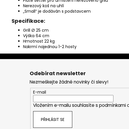
Plate setter pro umístění nerezového grilu
Nerezový koš na uhlí
„Small“ je dodáván s podstavcem
Specifikace:
Grill Ø 25 cm
Výška 64 cm
Hmotnost 22 kg
Nakrmí najednou 1-2 hosty
Z
á
Odebírat newsletter
p
Nezmeškejte žádné novinky či slevy!
a
t
E-mail
í
Vložením e-mailu souhlasíte s
podmínkami o
PŘIHLÁSIT SE