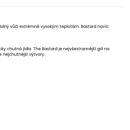
% odolný vůči extrémně vysokým teplotám. Bastard navíc
y chutná jídla. The Bastard je nejvšestrannější gril na
e nejchutnější výtvory.