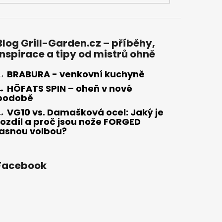
Blog Grill-Garden.cz – příběhy,
inspirace a tipy od mistrů ohně
→ BRABURA - venkovní kuchyně
→ HÖFATS SPIN – oheň v nové
podobě
→ VG10 vs. Damašková ocel: Jaký je
rozdíl a proč jsou nože FORGED
jasnou volbou?
Facebook