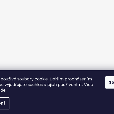
používá soubory cookie. Dalším procházením
S
 vyjadřujete souhlas s jejich používáním.. Více
Sledovat na Instagramu
zde
.
 vyhrazena.
ní