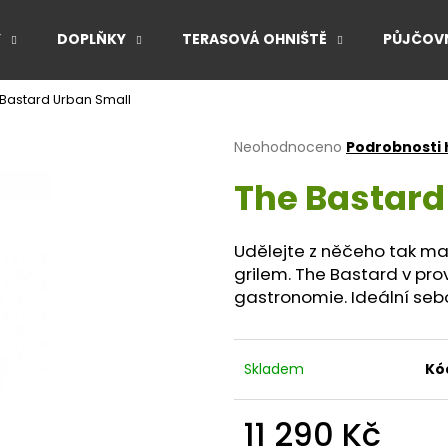
Y
DOPLŇKY
TERASOVÁ OHNIŠTĚ
PŮJČOVN
Bastard Urban Small
Co potřebujete najít?
Průměrné
Neohodnoceno
Podrobnosti
hodnocení
The Bastard
produktu
HLEDAT
je
0,0
z
Udělejte z něčeho tak ma
5
Doporučujeme
grilem. The Bastard v prov
hvězdiček.
gastronomie. Ideální seb
Skladem
Kó
11 290 Kč