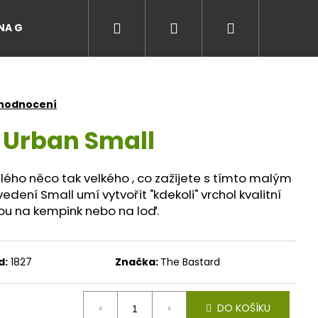
Hledat
Přihlášení
Nákupní
A GRILŮ
EVENTY A ZÁŽITKY NA GRILU
Recepty
košík
 hodnocení
 Urban Small
lého něco tak velkého , co zažijete s tímto malým
edení Small umí vytvořit "kdekoli" vrchol kvalitní
ou na kempink nebo na loď.
d:
1827
Značka:
The Bastard
DO KOŠÍKU