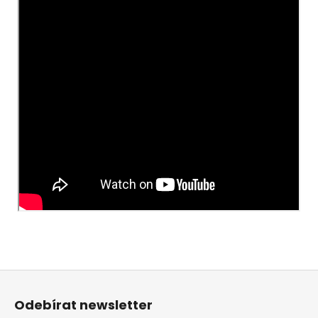
Z
á
Odebírat newsletter
p