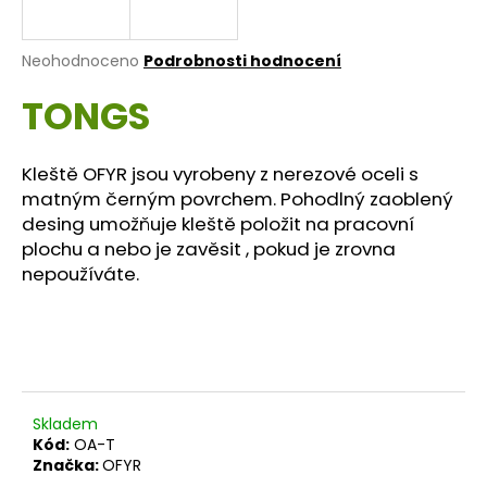
a
j
Průměrné
Neohodnoceno
Podrobnosti hodnocení
í
hodnocení
TONGS
produktu
t
je
?
0,0
z
Kleště OFYR jsou vyrobeny z nerezové oceli s
5
matným černým povrchem. Pohodlný zaoblený
hvězdiček.
desing umožňuje kleště položit na pracovní
plochu a nebo je zavěsit , pokud je zrovna
HLEDAT
nepoužíváte.
D
o
p
o
Skladem
r
Kód:
OA-T
u
Značka:
OFYR