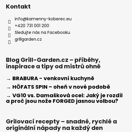
Kontakt
info
@
kamenny-koberec.eu
+420 731 001 200
Sledujte nás na Facebooku
grillgarden.cz
Blog Grill-Garden.cz – příběhy,
inspirace a tipy od mistrů ohně
→ BRABURA - venkovní kuchyně
→ HÖFATS SPIN – oheň v nové podobě
→ VG10 vs. Damašková ocel: Jaký je rozdíl
a proč jsou nože FORGED jasnou volbou?
Grilovací recepty – snadné, rychlé a
originální nápady na každý den