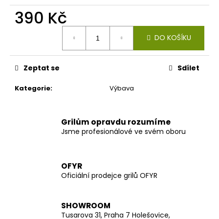
č
u
390 Kč
j
Měrná
e
DO KOŠÍKU
cena:
m
e
Zeptat se
Sdílet
Kategorie
:
Výbava
Grilům opravdu rozumíme
Jsme profesionálové ve svém oboru
OFYR
Oficiální prodejce grilů OFYR
SHOWROOM
Tusarova 31, Praha 7 Holešovice,