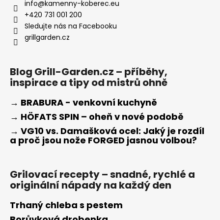
info
@
kamenny-koberec.eu
+420 731 001 200
Sledujte nás na Facebooku
grillgarden.cz
Blog Grill-Garden.cz – příběhy,
inspirace a tipy od mistrů ohně
→ BRABURA - venkovní kuchyně
→ HÖFATS SPIN – oheň v nové podobě
→ VG10 vs. Damašková ocel: Jaký je rozdíl
a proč jsou nože FORGED jasnou volbou?
Grilovací recepty – snadné, rychlé a
originální nápady na každý den
Trhaný chleba s pestem
Borůvková drobenka