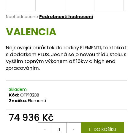
a
j
Průměrné
Neohodnoceno
Podrobnosti hodnocení
í
hodnocení
VALENCIA
produktu
t
je
?
0,0
z
Nejnovější přírůstek do rodiny ELEMENTI, tentokrát
5
s dodatkem PLUS. Jedná se o novou třídu stolu, s
hvězdiček.
vyšším topným výkonem až 16kW a high end
zpracováním.
HLEDAT
Skladem
D
Kód:
OFP102BB
o
Značka:
Elementi
p
o
74 936 Kč
r
Měrná
u
DO KOŠÍKU
cena: