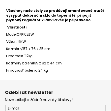
Všechny naše stoly se prodávají smontované, stačí
vysypat dekorační sklo do topeniště, připojit
plynový regulátor k láhvi a vše je připraveno
Vlastnosti
ModelOFP102BW
Výkon 16kW
Rozměr y157 x 76 x 35 cm
Hmotnost 112kg
Rozměry balení165 x 82 x 44 cm
Hmotnosť balenia124 kg
Z
á
Odebírat newsletter
p
Nezmeškejte žádné novinky či slevy!
a
t
E-mail