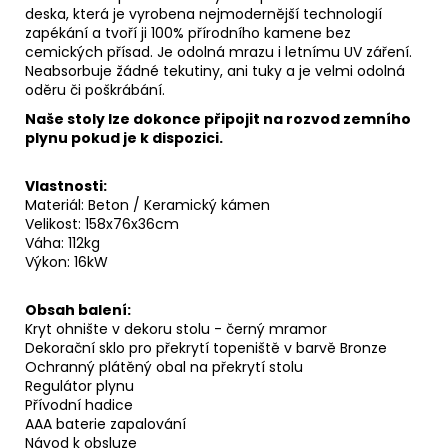
deska, která je vyrobena nejmodernější technologií
zapékání a tvoří ji 100% přírodního kamene bez
cemických přísad. Je odolná mrazu i letnímu UV záření.
Neabsorbuje žádné tekutiny, ani tuky a je velmi odolná
oděru či poškrábání.
Naše stoly lze dokonce připojit na rozvod zemního
plynu pokud je k dispozici.
Vlastnosti:
Materiál: Beton / Keramický kámen
Velikost: 158x76x36cm
Váha: 112kg
Výkon: 16kW
Obsah balení:
Kryt ohnište v dekoru stolu - černý mramor
Dekorační sklo pro překrytí topeniště v barvě Bronze
Ochranný plátěný obal na překrytí stolu
Regulátor plynu
Přívodní hadice
AAA baterie zapalování
Návod k obsluze