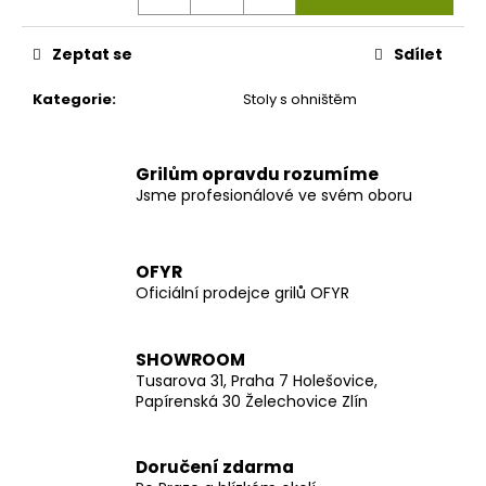
č
u
j
Zeptat se
Sdílet
e
m
Kategorie
:
Stoly s ohništěm
e
Grilům opravdu rozumíme
Jsme profesionálové ve svém oboru
OFYR
Oficiální prodejce grilů OFYR
SHOWROOM
Tusarova 31, Praha 7 Holešovice,
Papírenská 30 Želechovice Zlín
Doručení zdarma