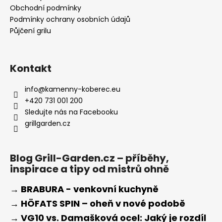
Obchodní podmínky
Podmínky ochrany osobních údajů
Půjčení grilu
Kontakt
info
@
kamenny-koberec.eu
+420 731 001 200
Sledujte nás na Facebooku
grillgarden.cz
Blog Grill-Garden.cz – příběhy,
inspirace a tipy od mistrů ohně
→ BRABURA - venkovní kuchyně
→ HÖFATS SPIN – oheň v nové podobě
→ VG10 vs. Damašková ocel: Jaký je rozdíl