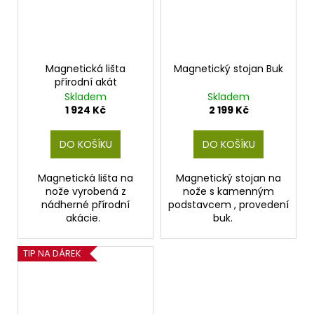
Magnetická lišta
Magnetický stojan Buk
přírodní akát
Skladem
Skladem
1 924 Kč
2 199 Kč
DO KOŠÍKU
DO KOŠÍKU
Magnetická lišta na
Magnetický stojan na
nože vyrobená z
nože s kamenným
nádherné přírodní
podstavcem , provedení
akácie.
buk.
TIP NA DÁREK