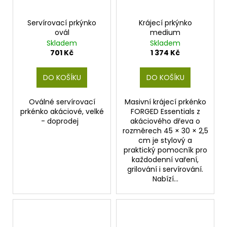
d
r
a
u
o
j
Servírovací prkýnko
Krájecí prkýnko
k
ovál
medium
d
í
Skladem
Skladem
t
u
t
701 Kč
1 374 Kč
ů
k
?
t
DO KOŠÍKU
DO KOŠÍKU
ů
Oválné servírovací
Masivní krájecí prkénko
prkénko akáciové, velké
FORGED Essentials z
HLEDAT
- doprodej
akáciového dřeva o
rozměrech 45 × 30 × 2,5
cm je stylový a
praktický pomocník pro
každodenní vaření,
D
grilování i servírování.
o
Nabízí...
p
o
r
u