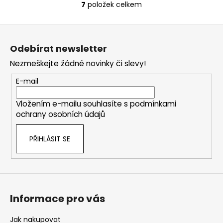
7
položek celkem
O
v
Z
l
á
á
Odebírat newsletter
d
p
a
Nezmeškejte žádné novinky či slevy!
a
c
t
E-mail
í
í
p
Vložením e-mailu souhlasíte s
podmínkami
r
ochrany osobních údajů
v
k
PŘIHLÁSIT SE
y
v
ý
p
i
s
Informace pro vás
u
Jak nakupovat