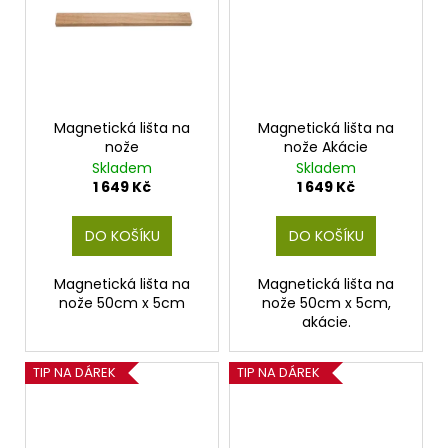
č
u
j
e
m
e
Magnetická lišta na
Magnetická lišta na
nože
nože Akácie
Skladem
Skladem
1 649 Kč
1 649 Kč
DO KOŠÍKU
DO KOŠÍKU
Magnetická lišta na
Magnetická lišta na
nože 50cm x 5cm
nože 50cm x 5cm,
akácie.
TIP NA DÁREK
TIP NA DÁREK