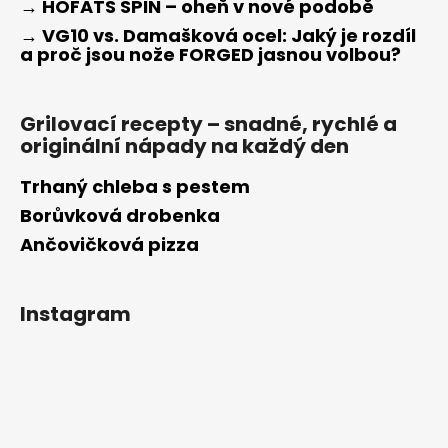
→ HÖFATS SPIN – oheň v nové podobě
→ VG10 vs. Damašková ocel: Jaký je rozdíl
a proč jsou nože FORGED jasnou volbou?
Grilovací recepty – snadné, rychlé a
originální nápady na každý den
Trhaný chleba s pestem
Borůvková drobenka
Ančovičková pizza
Instagram