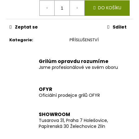
č
Měrná
u
DO KOŠÍKU
cena:
j
e
Zeptat se
Sdílet
m
e
Kategorie
:
PŘÍSLUŠENSTVÍ
Grilům opravdu rozumíme
Jsme profesionálové ve svém oboru
OFYR
Oficiální prodejce grilů OFYR
SHOWROOM
Tusarova 31, Praha 7 Holešovice,
Papírenská 30 Želechovice Zlín