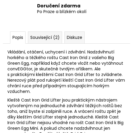
Doručení zdarma
Po Praze a blízkém okolí
Popis
Související (2)
Diskuze
Vkládání, otáčení, uchycení i zdvihání. Nadzdvihnutí
horkého a těžkého roštu Cast Iron Grid z vašeho Big
Green Egg, například když chcete vložit nebo vytáhnout
convEGGtor, je skutečně tvrdým oříškem. Ale
s praktickými kleštěmi Cast Iron Grid Lifter to zvládnete.
Nerezový plát pod rukojetí kleští Cast Iron Grid Lifter vám
chrání ruce před případným stoupajícím horkým
vzduchem.
Kleště Cast Iron Grid Lifter jsou praktickým nástrojem
vytvořeným na jednoduché zdvíhání těžkých roštů bez
toho, aniž byste si zašpinili ruce. A vrácení roštu zpět je
díky kleštím Grid Lifter stejně jednoduché. Kleště Cast
Iron Grid Lifter nejsou vhodné na rošt Cast Iron Grid k Big
Green Egg Mini. A pokud chcete nadzdvihnout jen