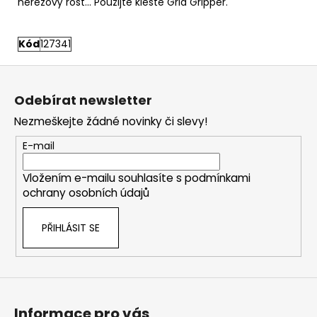
nerezový rošt… Použijte kleště Grid Gripper.
Kód
127341
Z
á
Odebírat newsletter
p
Nezmeškejte žádné novinky či slevy!
a
t
E-mail
í
Vložením e-mailu souhlasíte s
podmínkami
ochrany osobních údajů
PŘIHLÁSIT SE
Informace pro vás