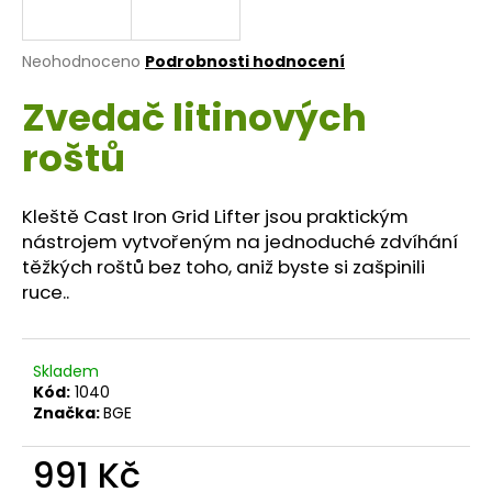
a
j
Průměrné
Neohodnoceno
Podrobnosti hodnocení
í
hodnocení
Zvedač litinových
produktu
t
je
?
roštů
0,0
z
5
hvězdiček.
Kleště Cast Iron Grid Lifter jsou praktickým
nástrojem vytvořeným na jednoduché zdvíhání
HLEDAT
těžkých roštů bez toho, aniž byste si zašpinili
ruce..
D
o
Skladem
Kód:
1040
p
Značka:
BGE
o
r
991 Kč
u