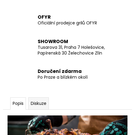
č
u
j
OFYR
e
Oficiální prodejce grilů OFYR
m
e
SHOWROOM
Tusarova 31, Praha 7 Holešovice,
Papírenská 30 Želechovice Zlín
Doručení zdarma
Po Praze a blízkém okolí
Popis
Diskuze