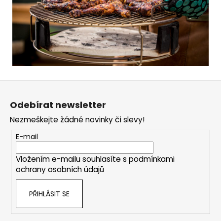
Z
á
Odebírat newsletter
p
Nezmeškejte žádné novinky či slevy!
a
t
E-mail
í
Vložením e-mailu souhlasíte s
podmínkami
ochrany osobních údajů
PŘIHLÁSIT SE