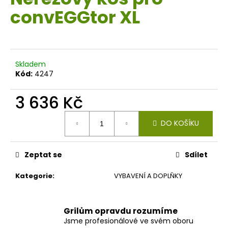
je
a
convEGGtor XL
0,0
z
j
5
í
hvězdiček.
t
?
Skladem
Kód:
4247
3 636 Kč
Měrná
HLEDAT
DO KOŠÍKU
cena:
Zeptat se
Sdílet
D
o
Kategorie
:
VYBAVENÍ A DOPLŇKY
p
o
r
Grilům opravdu rozumíme
u
Jsme profesionálové ve svém oboru