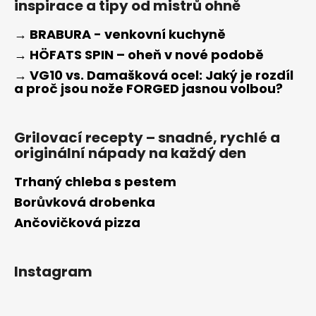
inspirace a tipy od mistrů ohně
→ BRABURA - venkovní kuchyně
→ HÖFATS SPIN – oheň v nové podobě
→ VG10 vs. Damašková ocel: Jaký je rozdíl
a proč jsou nože FORGED jasnou volbou?
Grilovací recepty – snadné, rychlé a
originální nápady na každý den
Trhaný chleba s pestem
Borůvková drobenka
Ančovičková pizza
Instagram