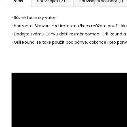
Popis
Související (2)
Související soubory (1)
• Různé technik
• Horizontal Skewers - s tímto kroužkem můžete použít kla
• Dodejte svému OFYRu další rozměr pomocí Grill Round a vy
• Grill Round lze také použít pod pánve, dokonce i pro pán