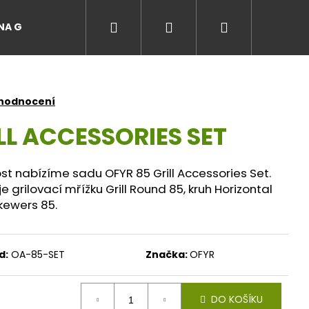
Hledat
Přihlášení
Nákupní
A GRILŮ
EVENTY A ZÁŽITKY NA GRILU
Maso z Lú
košík
 hodnocení
LL ACCESSORIES SET
ost nabízíme sadu OFYR 85 Grill Accessories Set.
grilovací mřížku Grill Round 85, kruh Horizontal
kewers 85.
d:
OA-85-SET
Značka:
OFYR
DO KOŠÍKU