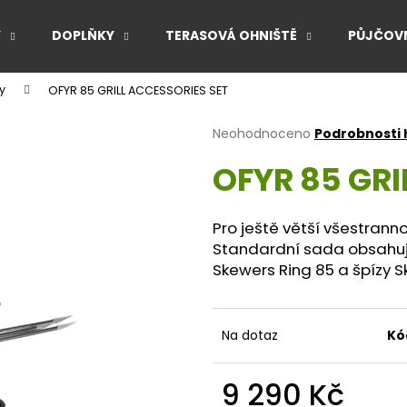
Y
DOPLŇKY
TERASOVÁ OHNIŠTĚ
PŮJČOVN
y
OFYR 85 GRILL ACCESSORIES SET
Co potřebujete najít?
Průměrné
Neohodnoceno
Podrobnosti
hodnocení
OFYR 85 GRI
produktu
HLEDAT
je
0,0
z
Pro ještě větší všestrann
5
Doporučujeme
Standardní sada obsahuje 
hvězdiček.
Skewers Ring 85 a špízy S
Na dotaz
Kó
9 290 Kč