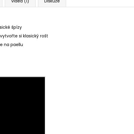
Videa (1)
Diskuze
y vaření
sické špízy
tvořte si klasický rošt
ve na paellu