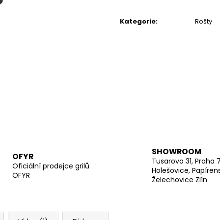
Měrná
cena:
Kategorie
:
Rošty
SHOWROOM
OFYR
Tusarova 31, Praha 
Oficiální prodejce grilů
Holešovice, Papíren
OFYR
Želechovice Zlín