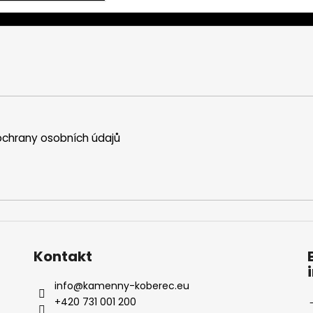
chrany osobních údajů
Kontakt
info
@
kamenny-koberec.eu
+420 731 001 200