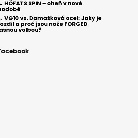
→ HÖFATS SPIN – oheň v nové
podobě
→ VG10 vs. Damašková ocel: Jaký je
rozdíl a proč jsou nože FORGED
jasnou volbou?
Facebook