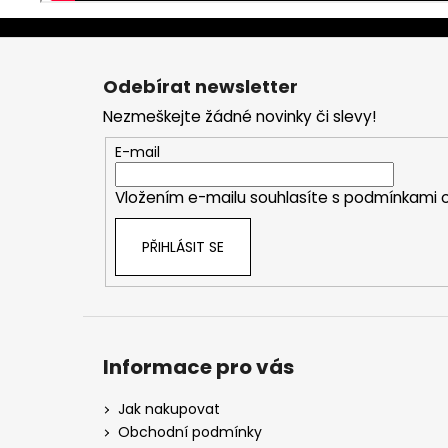
Z
á
Odebírat newsletter
p
Nezmeškejte žádné novinky či slevy!
a
t
E-mail
í
Vložením e-mailu souhlasíte s
podmínkami o
PŘIHLÁSIT SE
Informace pro vás
Jak nakupovat
Obchodní podmínky