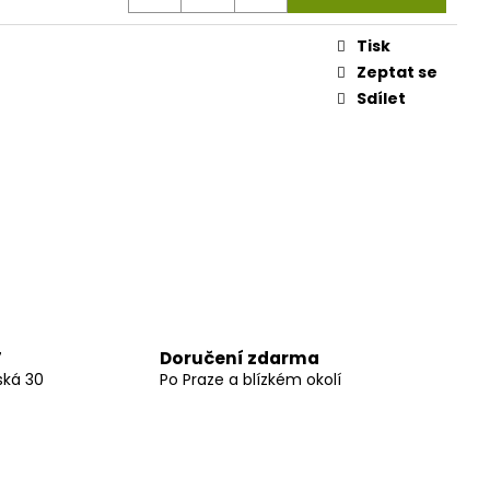
Tisk
Zeptat se
Sdílet
Doručení zdarma
7
ská 30
Po Praze a blízkém okolí