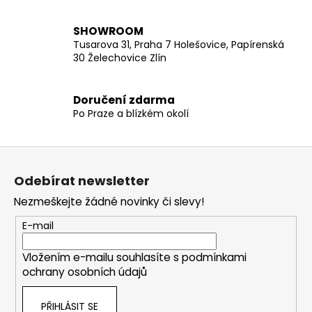
k
y
SHOWROOM
v
Tusarova 31, Praha 7 Holešovice, Papírenská
ý
30 Želechovice Zlín
p
i
Doručení zdarma
s
Po Praze a blízkém okolí
u
Z
á
Odebírat newsletter
p
Nezmeškejte žádné novinky či slevy!
a
t
E-mail
í
Vložením e-mailu souhlasíte s
podmínkami
ochrany osobních údajů
PŘIHLÁSIT SE