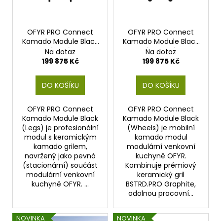
k
p
a
t
r
j
ů
o
OFYR PRO Connect
OFYR PRO Connect
í
Kamado Module Black
Kamado Module Black
d
t
(Legs)
(Wheels)
Na dotaz
Na dotaz
u
?
199 875 Kč
199 875 Kč
k
t
DO KOŠÍKU
DO KOŠÍKU
ů
OFYR PRO Connect
OFYR PRO Connect
HLEDAT
Kamado Module Black
Kamado Module Black
(Legs) je profesionální
(Wheels) je mobilní
modul s keramickým
kamado modul
kamado grilem,
modulární venkovní
D
navržený jako pevná
kuchyně OFYR.
(stacionární) součást
Kombinuje prémiový
o
modulární venkovní
keramický gril
p
kuchyně OFYR. ...
BSTRD.PRO Graphite,
o
odolnou pracovní...
r
u
NOVINKA
NOVINKA