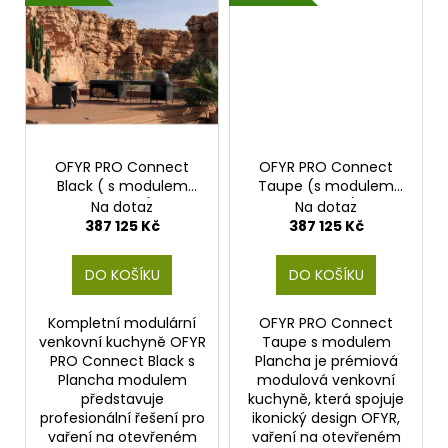
č
u
j
e
m
e
OFYR PRO Connect
OFYR PRO Connect
Black ( s modulem
Taupe (s modulem
Plancha)
Plancha)
Na dotaz
Na dotaz
387 125 Kč
387 125 Kč
DO KOŠÍKU
DO KOŠÍKU
Kompletní modulární
OFYR PRO Connect
venkovní kuchyně OFYR
Taupe s modulem
PRO Connect Black s
Plancha je prémiová
Plancha modulem
modulová venkovní
představuje
kuchyně, která spojuje
profesionální řešení pro
ikonický design OFYR,
vaření na otevřeném
vaření na otevřeném