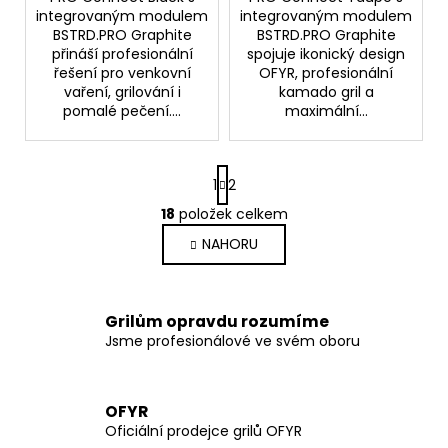
integrovaným modulem
integrovaným modulem
BSTRD.PRO Graphite
BSTRD.PRO Graphite
přináší profesionální
spojuje ikonický design
řešení pro venkovní
OFYR, profesionální
vaření, grilování i
kamado gril a
pomalé pečení....
maximální...
S
1
2
t
r
18
položek celkem
O
á
v
NAHORU
n
l
k
o
á
v
d
Grilům opravdu rozumíme
á
a
Jsme profesionálové ve svém oboru
n
c
í
í
p
OFYR
r
Oficiální prodejce grilů OFYR
v