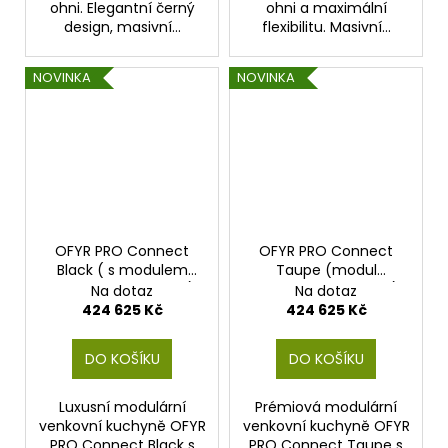
ohni. Elegantní černý
ohni a maximální
design, masivní...
flexibilitu. Masivní...
NOVINKA
NOVINKA
OFYR PRO Connect
OFYR PRO Connect
Black ( s modulem
Taupe (modul
BSTRD.PRO Graphite)
BSTRD.PRO Graphite)
Na dotaz
Na dotaz
424 625 Kč
424 625 Kč
DO KOŠÍKU
DO KOŠÍKU
Luxusní modulární
Prémiová modulární
venkovní kuchyně OFYR
venkovní kuchyně OFYR
PRO Connect Black s
PRO Connect Taupe s