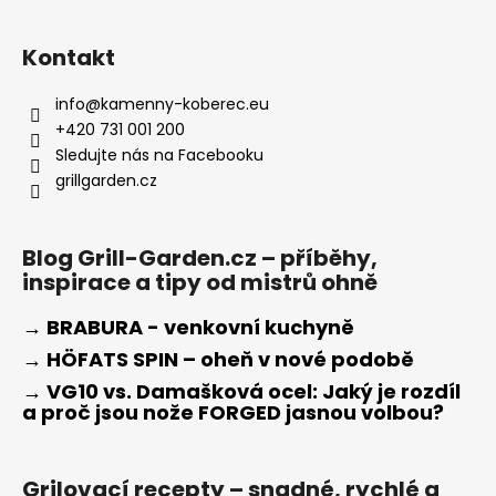
Kontakt
info
@
kamenny-koberec.eu
+420 731 001 200
Sledujte nás na Facebooku
grillgarden.cz
Blog Grill-Garden.cz – příběhy,
inspirace a tipy od mistrů ohně
→ BRABURA - venkovní kuchyně
→ HÖFATS SPIN – oheň v nové podobě
→ VG10 vs. Damašková ocel: Jaký je rozdíl
a proč jsou nože FORGED jasnou volbou?
Grilovací recepty – snadné, rychlé a