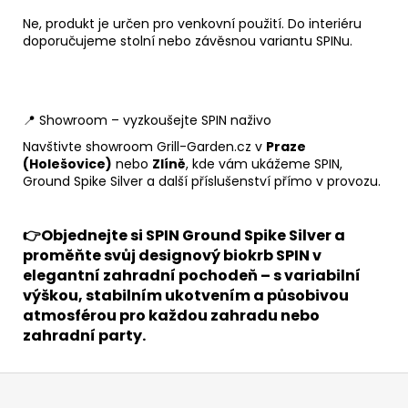
Ne, produkt je určen pro venkovní použití. Do interiéru
doporučujeme stolní nebo závěsnou variantu SPINu.
📍 Showroom – vyzkoušejte SPIN naživo
Navštivte showroom Grill-Garden.cz v
Praze
(Holešovice)
nebo
Zlíně
, kde vám ukážeme SPIN,
Ground Spike Silver a další příslušenství přímo v provozu.
👉Objednejte si SPIN Ground Spike Silver a
proměňte svůj designový biokrb SPIN v
elegantní zahradní pochodeň – s variabilní
výškou, stabilním ukotvením a působivou
atmosférou pro každou zahradu nebo
zahradní party.
Z
á