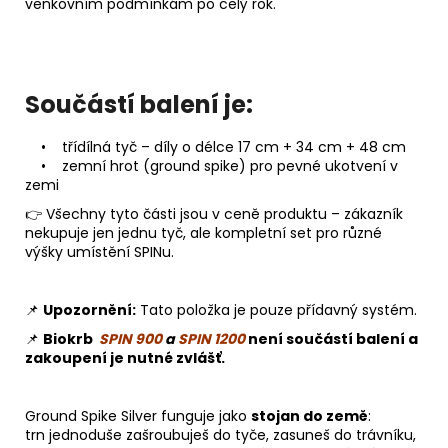
venkovním podmínkám po celý rok.
Součástí balení je:
• třídílná tyč – díly o délce 17 cm + 34 cm + 48 cm
• zemní hrot (ground spike) pro pevné ukotvení v
zemi
👉 Všechny tyto části jsou v ceně produktu – zákazník
nekupuje jen jednu tyč, ale kompletní set pro různé
výšky umístění SPINu.
📌
Upozornění:
Tato položka je pouze přídavný systém.
📌
Biokrb
SPIN 900
a
SPIN 1200
není součástí balení a
zakoupení je nutné zvlášť.
Ground Spike Silver funguje jako
stojan do země
:
trn jednoduše zašroubuješ do tyče, zasuneš do trávníku,