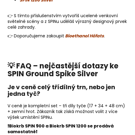
👉 S tímto příslušenstvím vytvoříš ucelené venkovní
světelné scény a z SPINu uděláš výrazný designový prvek
celé zahrady.
👉 Doporučujeme zakoupit
Bioethanol Höfats
.
💡 FAQ – nejčastější dotazy ke
SPIN Ground Spike Silver
Je v ceně celý třídílný trn, nebo jen
jedna tyč?
V ceně je kompletní set – tři díly tyče (17 + 34 + 48 cm)
+ zemní hrot. Zákazník tak získá možnost volit z více
výšek umístění SPINu.
❗️Biokrb SPIN 900 a Biokrb SPIN 1200 se prodává
samostatně❗️