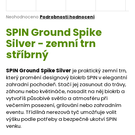
a
j
Průměrné
Neohodnoceno
Podrobnosti hodnocení
í
hodnocení
SPIN Ground Spike
produktu
t
je
?
Silver - zemní trn
0,0
z
stříbrný
5
hvězdiček.
SPIN Ground Spike Silver
je praktický zemní trn,
HLEDAT
který promění designový biokrb SPIN v elegantní
zahradní pochodeň. Stačí jej zasunout do trávy,
záhonu nebo květináče, nasadit na něj biokrb a
D
vytvoříš působivé světlo a atmosféru při
o
večerním posezení, grilování nebo zahradním
p
eventu. Třídílná nerezová tyč umožňuje volit
o
výšku podle potřeby a bezpečně ukotví SPIN
r
venku.
u