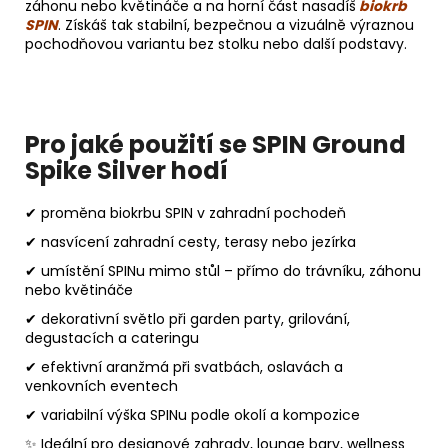
záhonu nebo květináče a na horní část nasadíš
biokrb
SPIN
. Získáš tak stabilní, bezpečnou a vizuálně výraznou
pochodňovou variantu bez stolku nebo další podstavy.
Pro jaké použití se SPIN Ground
Spike Silver hodí
✔ proměna biokrbu SPIN v zahradní pochodeň
✔ nasvícení zahradní cesty, terasy nebo jezírka
✔ umístění SPINu mimo stůl – přímo do trávníku, záhonu
nebo květináče
✔ dekorativní světlo při garden party, grilování,
degustacích a cateringu
✔ efektivní aranžmá při svatbách, oslavách a
venkovních eventech
✔ variabilní výška SPINu podle okolí a kompozice
✨ Ideální pro designové zahrady, lounge bary, wellness