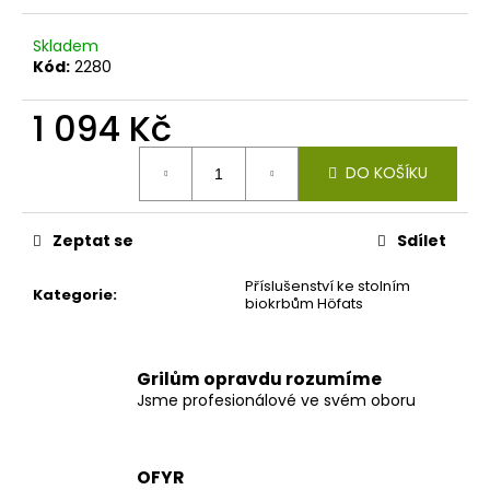
č
u
Skladem
j
Kód:
2280
e
m
1 094 Kč
e
Měrná
DO KOŠÍKU
cena:
Zeptat se
Sdílet
Příslušenství ke stolním
Kategorie
:
biokrbům Höfats
Grilům opravdu rozumíme
Jsme profesionálové ve svém oboru
OFYR