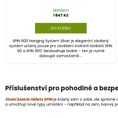
Skladem
1 647 Kč
DO KOŠÍKU
SPIN 900 Hanging System Silver je elegantní závěsný
systém určený pouze pro zavěšení stolních biokrbů SPIN
90 a SPIN 900. Neobsahuje biokrb – ten je nutné
dokoupit samostatně....
Příslušenství pro pohodlné a bezp
Stolní biokrb Höfats SPIN
je krásný sám o sobě, ale správné d
a umožňují nové typy umístění – například na zem, barový pu