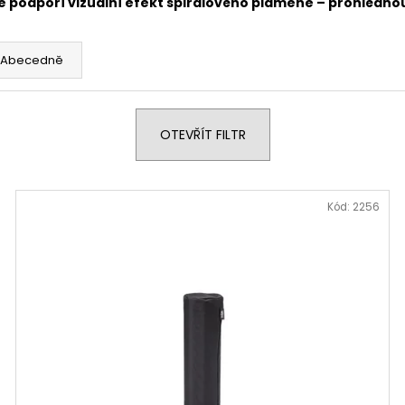
épe podpoří vizuální efekt spirálového plamene – prohlédn
Abecedně
OTEVŘÍT FILTR
Kód:
2256