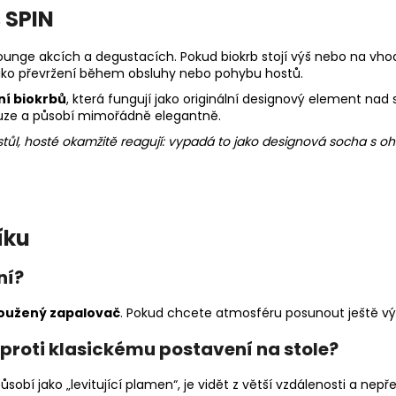
 SPIN
ounge akcích a degustacích. Pokud biokrb stojí výš nebo na vho
riziko převržení během obsluhy nebo pohybu hostů.
ní biokrbů
, která fungují jako originální designový element na
bsluze a působí mimořádně elegantně.
ůl, hosté okamžitě reagují: vypadá to jako designová socha s ohně
íku
ní?
dloužený zapalovač
. Pokud chcete atmosféru posunout ještě vý
proti klasickému postavení na stole?
působí jako „levitující plamen“, je vidět z větší vzdálenosti a ne