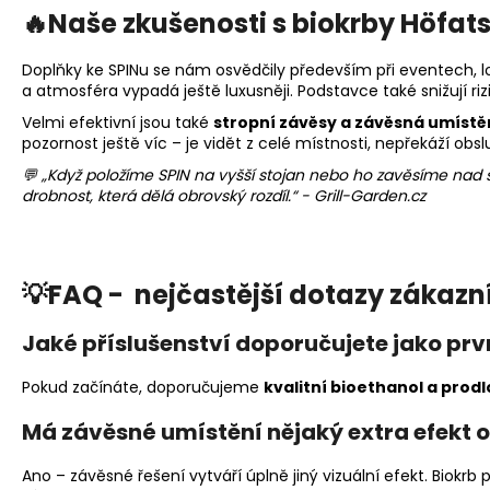
🔥Naš
e zkušenosti s biokrby Höfats
Doplňky ke SPINu se nám osvědčily především při eventech, l
a atmosféra vypadá ještě luxusněji. Podstavce také snižují 
Velmi efektivní jsou také
stropní závěsy a závěsná umístě
pozornost ještě víc – je vidět z celé místnosti, nepřekáží o
💬 „Když položíme SPIN na vyšší stojan nebo ho zavěsíme nad st
drobnost, která dělá obrovský rozdíl.“ - Grill-Garden.cz
💡FAQ - nejčastější dotazy zákazn
Jaké příslušenství doporučujete jako prv
Pokud začínáte, doporučujeme
kvalitní bioethanol a pro
Má závěsné umístění nějaký extra efekt o
Ano – závěsné řešení vytváří úplně jiný vizuální efekt. Biokrb 