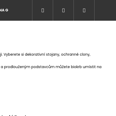
Hledat
Přihlášení
Nákupní
A GRILŮ
EVENTY A ZÁŽITKY NA GRILU
Recepty
košík
. Vyberete si dekorativní stojany, ochranné clony,
nům a prodlouženým podstavcům můžete biokrb umístit na