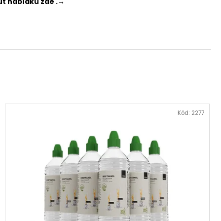
out nabídku zde
.
→
Kód:
2277