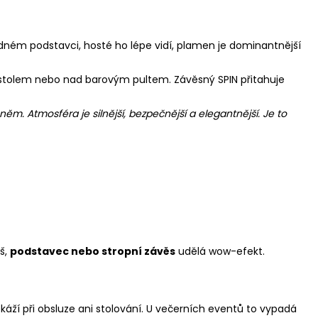
dném podstavci, hosté ho lépe vidí, plamen je dominantnější
d stolem nebo nad barovým pultem. Závěsný SPIN přitahuje
m. Atmosféra je silnější, bezpečnější a elegantnější. Je to
š,
podstavec nebo stropní závěs
udělá wow-efekt.
překáží při obsluze ani stolování. U večerních eventů to vypadá