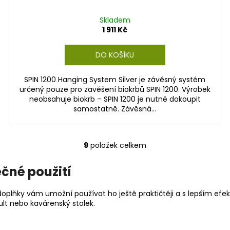
Skladem
1 911 Kč
DO KOŠÍKU
SPIN 1200 Hanging System Silver je závěsný systém
určený pouze pro zavěšení biokrbů SPIN 1200. Výrobek
neobsahuje biokrb – SPIN 1200 je nutné dokoupit
samostatně. Závěsná...
9
položek celkem
O
v
ečné použití
l
á
oplňky vám umožní používat ho ještě praktičtěji a s lepším efekt
d
lt nebo kavárenský stolek.
a
c
í