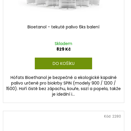
Bioetanol - tekuté palivo 6ks balení
Skladem
829 Kč
DO KOŠÍKU
Höfats Bioethanol je bezpečné a ekologické kapalné
palivo určené pro biokrby SPIN (modely 900 / 1200 /
1500). Hoří čistě bez zápachu, kouře, sazí a popela, takže
je ideální i...
Kód:
2280