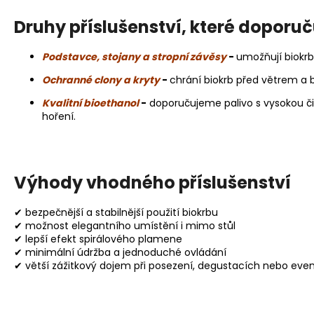
Druhy příslušenství, které doporu
Podstavce, stojany a stropní závěsy
-
u
možňují biokrb
Ochranné clony a kryty
-
c
hrání biokrb před větrem a b
Kvalitní bioethanol
-
d
oporučujeme palivo s vysokou čis
hoření.
Výhody vhodného příslušenství
✔ bezpečnější a stabilnější použití biokrbu
✔ možnost elegantního umístění i mimo stůl
✔ lepší efekt spirálového plamene
✔ minimální údržba a jednoduché ovládání
✔ větší zážitkový dojem při posezení, degustacích nebo eve