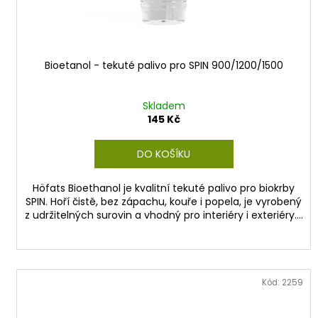
k
t
ů
Bioetanol - tekuté palivo pro SPIN 900/1200/1500
Skladem
145 Kč
DO KOŠÍKU
Höfats Bioethanol je kvalitní tekuté palivo pro biokrby
SPIN. Hoří čistě, bez zápachu, kouře i popela, je vyrobený
z udržitelných surovin a vhodný pro interiéry i exteriéry....
Kód:
2259