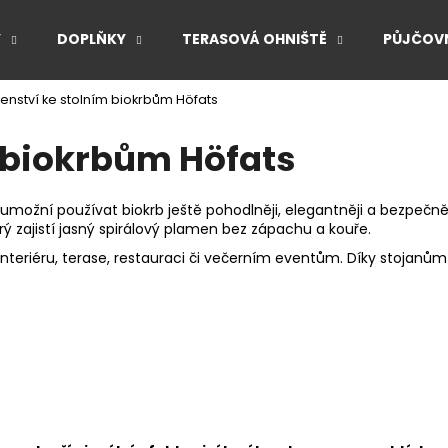
Y
DOPLŇKY
TERASOVÁ OHNIŠTĚ
PŮJČOVN
šenství ke stolním biokrbům Höfats
Co potřebujete najít?
m biokrbům Höfats
HLEDAT
možní používat biokrb ještě pohodlněji, elegantněji a bezpečněji
ý zajistí jasný spirálový plamen bez zápachu a kouře.
 interiéru, terase, restauraci či večerním eventům. Díky stoja
Doporučujeme