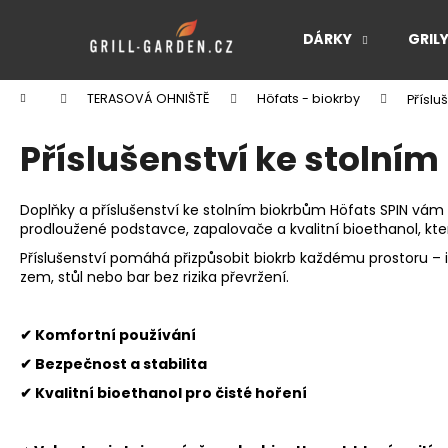
K
Přejít
na
o
DÁRKY
GRIL
obsah
Zpět
Zpět
š
do
do
í
Domů
TERASOVÁ OHNIŠTĚ
Höfats - biokrby
Příslu
k
obchodu
obchodu
Příslušenství ke stolní
Doplňky a příslušenství ke stolním biokrbům Höfats SPIN vám u
prodloužené podstavce, zapalovače a kvalitní bioethanol, kter
Příslušenství pomáhá přizpůsobit biokrb každému prostoru –
zem, stůl nebo bar bez rizika převržení.
✔ Komfortní používání
✔ Bezpečnost a stabilita
✔ Kvalitní bioethanol pro čisté hoření