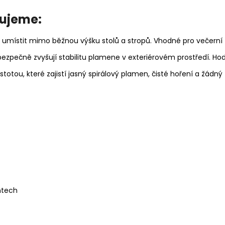
p
čujeme:
r
v
 umístit mimo běžnou výšku stolů a stropů. Vhodné pro večerní z
k
y
ezpečně zvyšují stabilitu plamene v exteriérovém prostředí. Hodí
v
totou, které zajistí jasný spirálový plamen, čisté hoření a žádn
ý
p
i
s
u
ntech