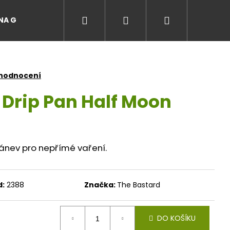
Hledat
Přihlášení
Nákupní
A GRILŮ
EVENTY A ZÁŽITKY NA GRILU
MASO Z LÚ
košík
 hodnocení
 Drip Pan Half Moon
ánev pro nepřímé vaření.
d:
2388
Značka:
The Bastard
DO KOŠÍKU