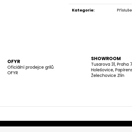
Měrná
cena:
Kategorie
:
Přísluše
SHOWROOM
OFYR
Tusarova 31, Praha 
Oficiální prodejce grilů
Holešovice, Papíren
OFYR
Želechovice Zlín