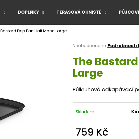
Y
DOPLŇKY
TERASOVÁ OHNIŠTĚ
PŮJČOVN
 Bastard Drip Pan Half Moon Large
Co potřebujete najít?
Průměrné
Neohodnoceno
Podrobnosti
hodnocení
The Bastard
produktu
HLEDAT
je
Large
0,0
z
5
Doporučujeme
hvězdiček.
Půlkruhová odkapávací p
Skladem
Kó
759 Kč