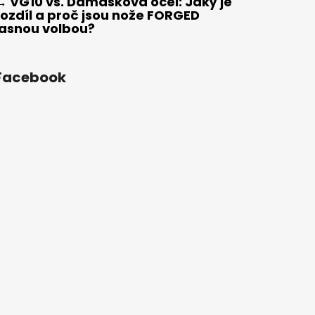
→ VG10 vs. Damašková ocel: Jaký je
rozdíl a proč jsou nože FORGED
jasnou volbou?
Facebook