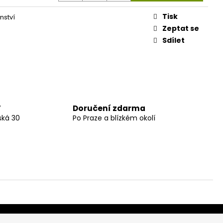
Tisk
nství
Zeptat se
Sdílet
Doručení zdarma
7
ská 30
Po Praze a blízkém okolí