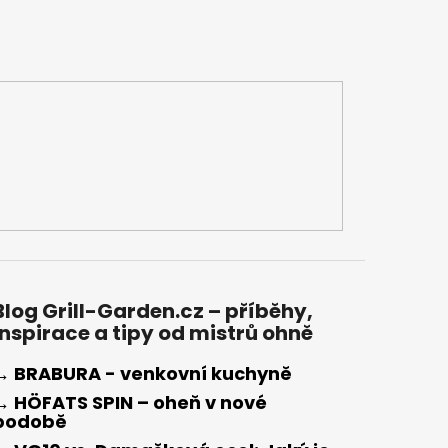
Blog Grill-Garden.cz – příběhy,
inspirace a tipy od mistrů ohně
→ BRABURA - venkovní kuchyně
→ HÖFATS SPIN – oheň v nové
podobě