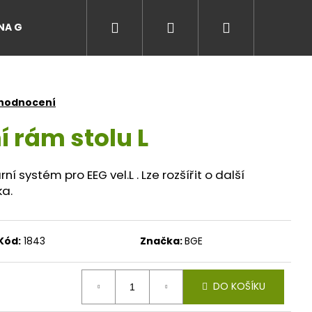
Hledat
Přihlášení
Nákupní
A GRILŮ
EVENTY A ZÁŽITKY NA GRILU
Recepty
košík
 hodnocení
 rám stolu L
í systém pro EEG vel.L . Lze rozšířit o další
ka.
Kód:
1843
Značka:
BGE
DO KOŠÍKU