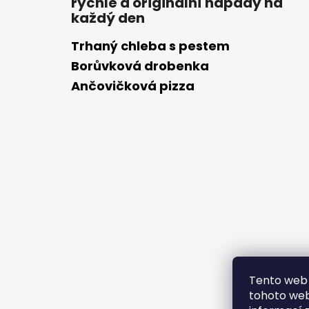
rychlé a originální nápady na
každý den
Trhaný chleba s pestem
Borůvková drobenka
Ančovičková pizza
Tento web 
tohoto webu