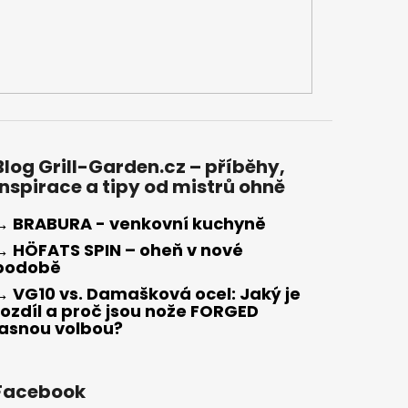
Blog Grill-Garden.cz – příběhy,
inspirace a tipy od mistrů ohně
→ BRABURA - venkovní kuchyně
→ HÖFATS SPIN – oheň v nové
podobě
→ VG10 vs. Damašková ocel: Jaký je
rozdíl a proč jsou nože FORGED
jasnou volbou?
Facebook