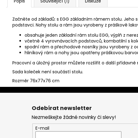
Popis
Související (1)
Diskuze
Začněte od základů: s EGG základním rámem stolu. Jeho s
podstavci. Nohy stolu a rám jsou vyrobeny z práškově lako
obsahuje jeden základní rám stolu EGG, výplň z nere
včetně 4 vyrovnávacích podstavců, kombatilní s
ko
spodní rám a přechodové nosníky jsou vyrobeny z ocel
hliníkový rám a nohy jsou opatřeny práškovou barvo
Pracovní a úložný prostor můžete rozšířit o další přídavné
Sada koleček není součástí stolu.
Rozměr 76x77x76 cm
Z
á
Odebírat newsletter
p
Nezmeškejte žádné novinky či slevy!
a
t
E-mail
í