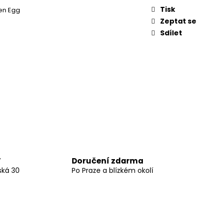
Tisk
en Egg
Zeptat se
Sdílet
Doručení zdarma
7
ská 30
Po Praze a blízkém okolí