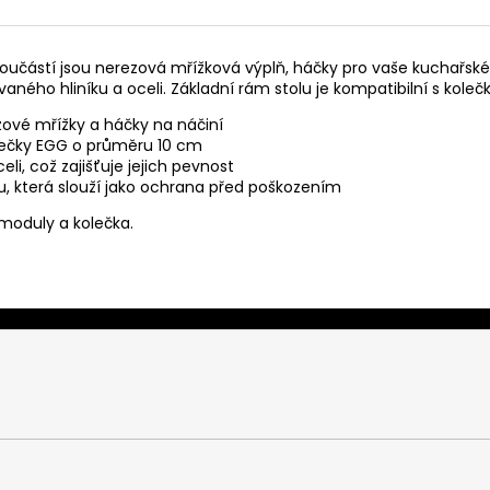
oučástí jsou nerezová mřížková výplň, háčky pro vaše kuchařské
vaného hliníku a oceli. Základní rám stolu je kompatibilní s kol
zové mřížky a háčky na náčiní
lečky EGG
o průměru 10 cm
i, což zajišťuje jejich pevnost
u, která slouží jako ochrana před poškozením
 moduly a kolečka.