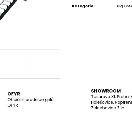
cena:
Kategorie
:
Big Gre
SHOWROOM
OFYR
Tusarova 31, Praha 
Oficiální prodejce grilů
Holešovice, Papíren
OFYR
Želechovice Zlín