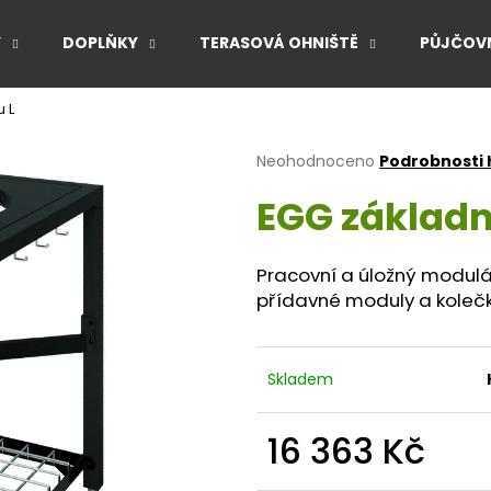
Y
DOPLŇKY
TERASOVÁ OHNIŠTĚ
PŮJČOVN
u L
Co potřebujete najít?
Průměrné
Neohodnoceno
Podrobnosti
hodnocení
EGG základní
produktu
HLEDAT
je
0,0
z
Pracovní a úložný modulárn
5
Doporučujeme
přídavné moduly a koleč
hvězdiček.
Skladem
16 363 Kč
Měrná