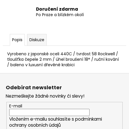
Doručení zdarma
Po Praze a blízkém okolí
Popis
Diskuze
Vyrobeno z japonské oceli 440C / tvrdost 58 Rockwell /
tloušťka čepele 2 mm / úhel broušení 18° / ruční kování
/ baleno v luxusní dřevěné krabici
Z
á
Odebírat newsletter
p
Nezmeškejte žádné novinky či slevy!
a
t
E-mail
í
Vložením e-mailu souhlasíte s
podmínkami
ochrany osobních údajů