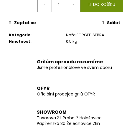
č
DO KOŠÍKU
cena:
u
j
e
Zeptat se
Sdílet
m
e
Kategorie
:
Nože FORGED SEBRA
Hmotnost
:
0.5 kg
Grilům opravdu rozumíme
Jsme profesionálové ve svém oboru
OFYR
Oficiální prodejce grilů OFYR
SHOWROOM
Tusarova 31, Praha 7 Holešovice,
Papírenská 30 Želechovice Zlín