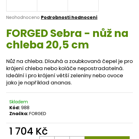
a
j
Průměrné
Neohodnoceno
Podrobnosti hodnocení
í
hodnocení
FORGED Sebra - nůž na
produktu
t
je
?
chleba 20,5 cm
0,0
z
5
hvězdiček.
Nůž na chleba. Dlouhá a zoubkovaná čepel je pro
krájení chleba nebo koláče nepostradatelná.
HLEDAT
Ideální i pro krájení větší zeleniny nebo ovoce
jako je například ananas.
D
Skladem
o
Kód:
988
p
Značka:
FORGED
o
r
1 704 Kč
u
Měrná