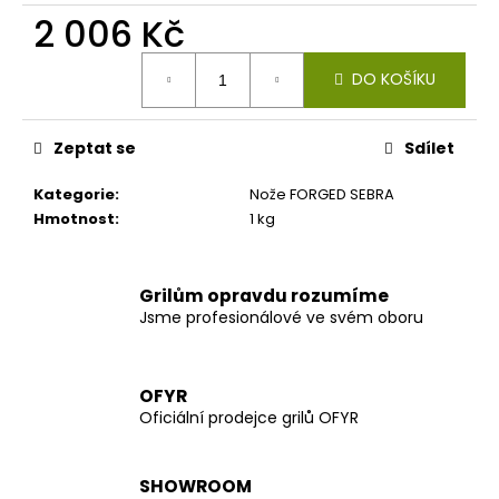
č
2 006 Kč
u
j
Měrná
e
DO KOŠÍKU
cena:
m
e
Zeptat se
Sdílet
Kategorie
:
Nože FORGED SEBRA
Hmotnost
:
1 kg
Grilům opravdu rozumíme
Jsme profesionálové ve svém oboru
OFYR
Oficiální prodejce grilů OFYR
SHOWROOM