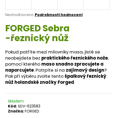
a
j
Průměrné
Neohodnoceno
Podrobnosti hodnocení
í
hodnocení
FORGED Sebra
produktu
t
je
?
-řeznický nůž
0,0
z
5
hvězdiček.
Pokud patříte mezi milovníky masa, jistě se
neobejdete bez
praktického řeznického nože
,
HLEDAT
pomocí kterého
maso snadno zpracujete a
naporcujete
. Potrpíte si na
zajímavý design
?
Pak při výběru zvolte tento
špalkový řeznický
nůž holandské značky Forged
.
D
o
p
o
Skladem
Kód:
SDV-623583
r
Značka:
FORGED
u