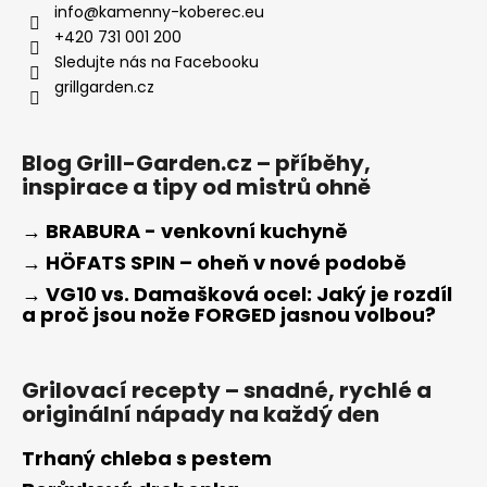
info
@
kamenny-koberec.eu
+420 731 001 200
Sledujte nás na Facebooku
grillgarden.cz
Blog Grill-Garden.cz – příběhy,
inspirace a tipy od mistrů ohně
→ BRABURA - venkovní kuchyně
→ HÖFATS SPIN – oheň v nové podobě
→ VG10 vs. Damašková ocel: Jaký je rozdíl
a proč jsou nože FORGED jasnou volbou?
Grilovací recepty – snadné, rychlé a
originální nápady na každý den
Trhaný chleba s pestem