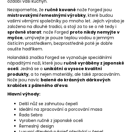
ozdobí vaši kuchyň.
Nezapomeňte, že
ručně kované
nože Forged jsou
mistrovskými řemeslnými výrobky
, které budou
vašimi věrnými společníky po mnoho let. Jejich výroba je
založena na dlouhé tradici, a stojí za to se o ně tedy i
správně starat
: nože Forged
proto nikdy nemyjte v
myčce
, umývejte je pouze teplou vodou a jemným
čistícím prostředkem, bezprostředně poté je dobře
osušte hadříkem.
Holandská značka Forged se vyznačuje speciálními
nápaditými noži, které jsou
ručně vyráběny z japonské
oceli
. Jedná se o
unikátní a vysoce kvalitní
produkty
, a to nejen materiály, ale také zpracováním.
Nože jsou navíc
balené do krásných dárkových
krabiček z páleného dřeva
.
Hlavní výhody:
Delší nůž se zahnutou čepelí
Ideální na zpracování a porcování masa
Řada Sebra
Vyroben ručně z japonské oceli
Řemeslný design
Luxusní dřevěná rukojeť přechází v čepel