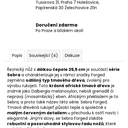
Tusarova 31, Praha 7 Holešovice,
Papírenská 30 Želechovice Zlín
Doručení zdarma
Po Praze a blízkém okolí
Popis
Související (4)
Diskuze
Řeznický nůž s
délkou čepele 25,5 cm
je součástí
série
Sebra
a charakterizuje jej v rámci značky Forged
zejména
odlišný typ tmavého dřeva
, zvolený pro
výrobu rukojeti. Toto
krásné africké tmavé dřevo
je
známé jako Dalbergia melanoxylon, neboli grenadill či
nepravý (mosambický) eben. Africkým překladem je to
Sebra, a proto také název této série: Sebra Forged.
Tmavá dřevěná rukojeť působí teple a společně s
malým červeným detailem
u přechodu k ostří navíc i
elegantně. Jinými slovy, se Sebra Forged získáte
robustní a pozoruhodně stylovou řadu nožů
, které