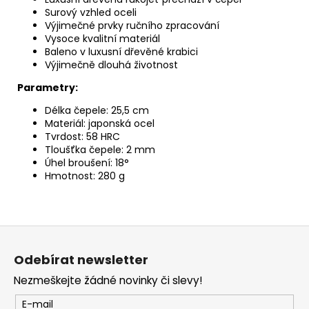
Surový vzhled oceli
Výjimečné prvky ručního zpracování
Vysoce kvalitní materiál
Baleno v luxusní dřevěné krabici
Výjimečně dlouhá životnost
Parametry:
Délka čepele: 25,5 cm
Materiál: japonská ocel
Tvrdost: 58 HRC
Tloušťka čepele: 2 mm
Úhel broušení: 18°
Hmotnost: 280 g
Z
á
Odebírat newsletter
p
Nezmeškejte žádné novinky či slevy!
a
t
E-mail