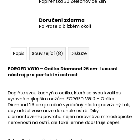
Papírenská 30 Želechovice Zlín
Doručení zdarma
Po Praze a blízkém okolí
Popis
Související (8)
Diskuze
FORGED VG10 – Ocílka Diamond 26 cm: Luxusní
nástroj pro perfektní ostrost
Doplňte svou kuchyň o ocílku, která se svou kvalitou
vyrovná nejlepším nožům.
FORGED VG10 – Ocílka
Diamond 26 cm
je ručně vyráběný nástroj navržený tak,
aby udržel vaše nože dokonale ostré. Díky
diamantovému povrchu nejen narovnává mikroskopické
nerovnosti na ostří, ale také jemně doostřuje čepel.