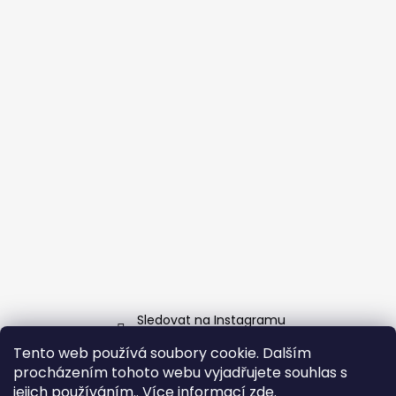
Sledovat na Instagramu
Tento web používá soubory cookie. Dalším
Facebook
procházením tohoto webu vyjadřujete souhlas s
jejich používáním.. Více informací
zde
.