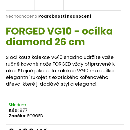
a
j
Průměrné
Neohodnoceno
Podrobnosti hodnocení
í
hodnocení
FORGED VG10 - ocílka
produktu
t
je
?
diamond 26 cm
0,0
z
5
hvězdiček.
S ocílkou z kolekce VG10 snadno udržíte vaše
ručně kované nože FORGED vždy připravené k
HLEDAT
akci. Stejně jako celá kolekce VG10 má ocílka
elegantní rukojeť z exotického kořenového
dřeva, které ji dodává styl a eleganci.
D
o
p
Skladem
Kód:
977
o
Značka:
FORGED
r
u