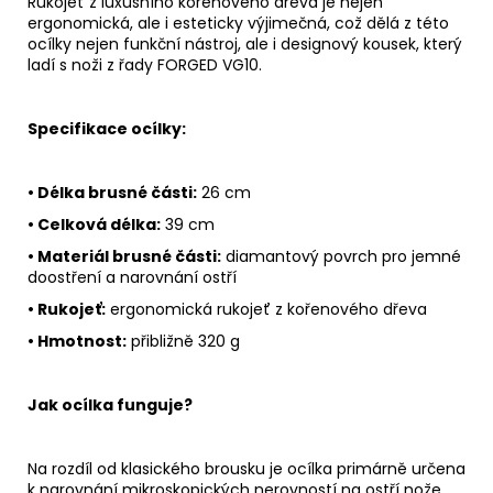
Rukojeť z luxusního kořenového dřeva je nejen
ergonomická, ale i esteticky výjimečná, což dělá z této
ocílky nejen funkční nástroj, ale i designový kousek, který
ladí s noži z řady
FORGED VG10
.
Specifikace ocílky:
• Délka brusné části:
26 cm
• Celková délka:
39 cm
• Materiál brusné části:
diamantový povrch pro jemné
doostření a narovnání ostří
• Rukojeť:
ergonomická rukojeť z kořenového dřeva
• Hmotnost:
přibližně 320 g
Jak ocílka funguje?
Na rozdíl od klasického brousku je ocílka primárně určena
k
narovnání mikroskopických nerovností na ostří nože
,