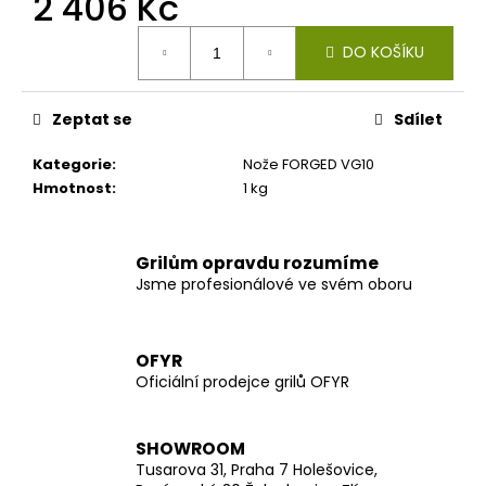
2 406 Kč
č
u
Měrná
j
DO KOŠÍKU
cena:
e
m
e
Zeptat se
Sdílet
Kategorie
:
Nože FORGED VG10
Hmotnost
:
1 kg
Grilům opravdu rozumíme
Jsme profesionálové ve svém oboru
OFYR
Oficiální prodejce grilů OFYR
SHOWROOM
Tusarova 31, Praha 7 Holešovice,