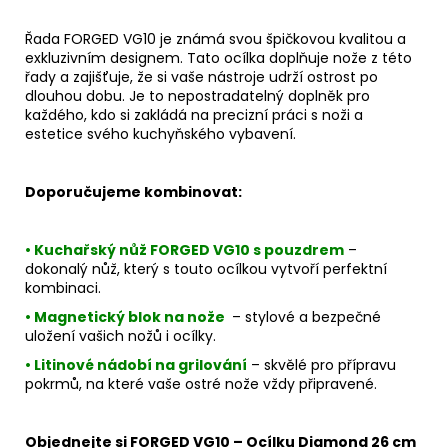
Řada
FORGED VG10
je známá svou špičkovou kvalitou a
exkluzivním designem. Tato ocílka doplňuje nože z této
řady a zajišťuje, že si vaše nástroje udrží ostrost po
dlouhou dobu. Je to nepostradatelný doplněk pro
každého, kdo si zakládá na precizní práci s noži a
estetice svého kuchyňského vybavení.
Doporučujeme kombinovat:
• Kuchařský nůž FORGED VG10 s pouzdrem
–
dokonalý nůž, který s touto ocílkou vytvoří perfektní
kombinaci.
• Magnetický blok na nože
– stylové a bezpečné
uložení vašich nožů i ocílky.
• Litinové nádobí na grilování
– skvělé pro přípravu
pokrmů, na které vaše ostré nože vždy připravené.
Objednejte si FORGED VG10 – Ocílku Diamond 26 cm