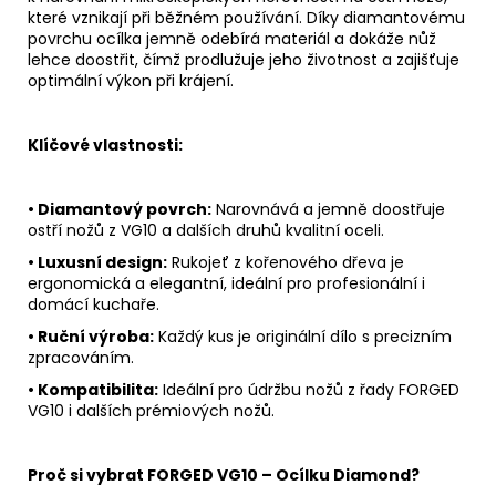
které vznikají při běžném používání. Díky diamantovému
povrchu ocílka
jemně odebírá materiál
a dokáže nůž
lehce doostřit, čímž prodlužuje jeho životnost a zajišťuje
optimální výkon při krájení.
Klíčové vlastnosti:
• Diamantový povrch:
Narovnává a jemně doostřuje
ostří nožů z VG10 a dalších druhů kvalitní oceli.
• Luxusní design:
Rukojeť z kořenového dřeva je
ergonomická a elegantní, ideální pro profesionální i
domácí kuchaře.
• Ruční výroba:
Každý kus je originální dílo s precizním
zpracováním.
• Kompatibilita:
Ideální pro údržbu nožů z řady
FORGED
VG10
i dalších prémiových nožů.
Proč si vybrat FORGED VG10 – Ocílku Diamond?