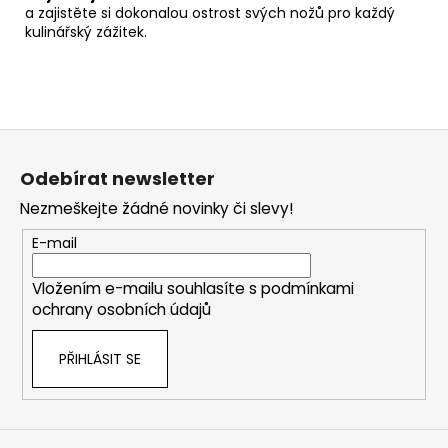
a zajistěte si dokonalou ostrost svých nožů pro každý
kulinářský zážitek.
Z
á
Odebírat newsletter
p
Nezmeškejte žádné novinky či slevy!
a
t
E-mail
í
Vložením e-mailu souhlasíte s
podmínkami
ochrany osobních údajů
PŘIHLÁSIT SE