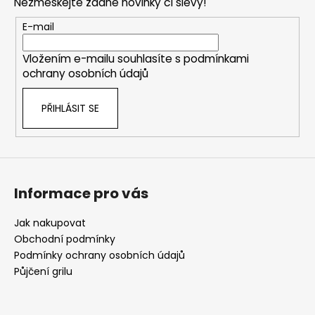
Nezmeškejte žádné novinky či slevy!
a
t
E-mail
í
Vložením e-mailu souhlasíte s
podmínkami
ochrany osobních údajů
PŘIHLÁSIT SE
Informace pro vás
Jak nakupovat
Obchodní podmínky
Podmínky ochrany osobních údajů
Půjčení grilu