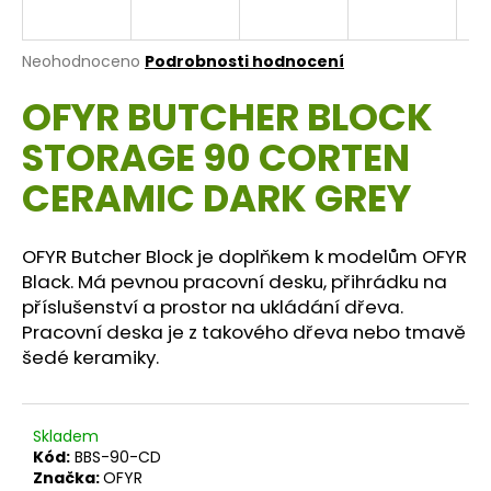
a
j
Průměrné
Neohodnoceno
Podrobnosti hodnocení
í
hodnocení
OFYR BUTCHER BLOCK
produktu
t
je
?
STORAGE 90 CORTEN
0,0
z
CERAMIC DARK GREY
5
hvězdiček.
OFYR Butcher Block je doplňkem k modelům OFYR
HLEDAT
Black. Má pevnou pracovní desku, přihrádku na
příslušenství a prostor na ukládání dřeva.
Pracovní deska je z takového dřeva nebo tmavě
D
šedé keramiky.
o
p
o
Skladem
r
Kód:
BBS-90-CD
u
Značka:
OFYR