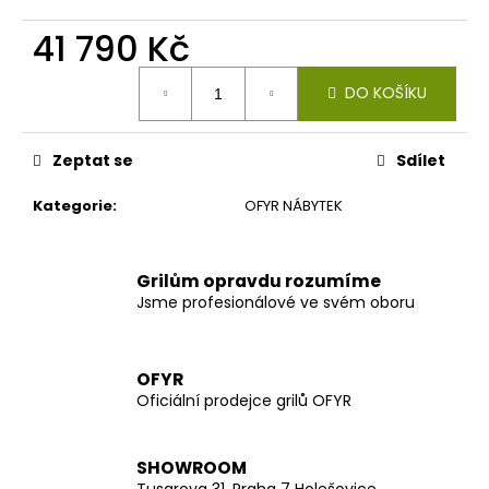
č
u
41 790 Kč
j
e
Měrná
DO KOŠÍKU
m
cena:
e
Zeptat se
Sdílet
Kategorie
:
OFYR NÁBYTEK
Grilům opravdu rozumíme
Jsme profesionálové ve svém oboru
OFYR
Oficiální prodejce grilů OFYR
SHOWROOM
Tusarova 31, Praha 7 Holešovice,