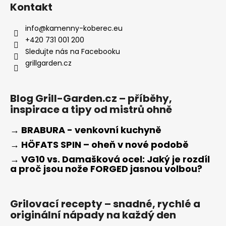
Kontakt
info
@
kamenny-koberec.eu
+420 731 001 200
Sledujte nás na Facebooku
grillgarden.cz
Blog Grill-Garden.cz – příběhy,
inspirace a tipy od mistrů ohně
→ BRABURA - venkovní kuchyně
→ HÖFATS SPIN – oheň v nové podobě
→ VG10 vs. Damašková ocel: Jaký je rozdíl
a proč jsou nože FORGED jasnou volbou?
Grilovací recepty – snadné, rychlé a
originální nápady na každý den