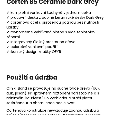
Corten 85 Ceramic Dark Grey
✔ kompletní venkovní kuchyně v jednom celku
✔ pracovní deska z odolné keramické desky Dark Grey
✔ cortenová ocel s přirozenou patinou bez nutnosti
údržby
✔ rovnoměrně vyhřívaná plotna s více teplotními
zónami
✔ integrovaný úložný prostor na dřevo
✔ celoroční venkovní použití
✔ ikonický design značky OFYR
Použití a údržba
OFYR Island se provozuje na suché tvrdé dřevo (buk,
dub, jasan). Při správném roztopení hoří stabilně a s
minimální kouřivostí. Po vychladnutí stačí plotnu
seškrábnout a občas lehce naolejovat.
Cortenová konstrukce nevyžaduje žádnou údržbu a