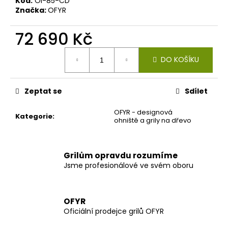
č
Kód:
OI-85-CD
Značka:
OFYR
u
j
72 690 Kč
e
m
Měrná
e
DO KOŠÍKU
cena:
Zeptat se
Sdílet
OFYR - designová
Kategorie
:
ohniště a grily na dřevo
Grilům opravdu rozumíme
Jsme profesionálové ve svém oboru
OFYR
Oficiální prodejce grilů OFYR