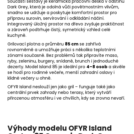
Součástí sestavy je keramická pracovní deska v odstínu
Dark Grey, která je odolná vůči povětrnostním vlivům,
snadno se udržuje a poskytuje komfortní prostor pro
přípravu surovin, servírování i odkládání náčiní.
Integrovaný úložný prostor na dřevo zvyšuje praktičnost
a zároveň podtrhuje čistý, symetrický vzhled celé
kuchyně.
Grilovací plotna o průměru
85 cm
se zahřívá
rovnoměrně a umožňuje práci s několika teplotními
zónami současně. Bez problémů tak připravíte maso,
ryby, zeleninu, burgery, snídaně, brunch i jednoduché
dezerty. Model Island 85 je ideální pro
4–8 osob
a skvěle
se hodí pro rodinné večeře, menší zahradní oslavy i
klidné večery u ohně.
OFYR Island neslouží jen jako gril – funguje také jako
centrální prvek zahrady nebo terasy, který vytváří
přirozenou atmosféru i ve chvílích, kdy se zrovna nevaří.
Výhody modelu OFYR Island