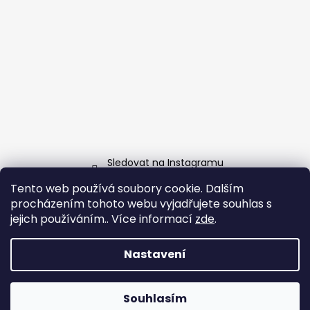
Sledovat na Instagramu
Tento web používá soubory cookie. Dalším
Facebook
procházením tohoto webu vyjadřujete souhlas s
jejich používáním.. Více informací
zde
.
Nastavení
Vytvořil Shoptet
Copyright 2026
Grill-Garden.cz
. Všechna práva
Souhlasím
vyhrazena.