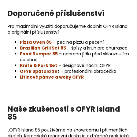
Doporučené příslušenství
Pro maximální využití doporučujeme doplnit OFYR Island
o originální příslušenství:
Pizza Oven 85
– pec na pizzu a pečení
Brazilian Grill Set 85
– špízy a kruh pro churrasco
Food Bumper 85
– ochrana jídla před sklouznutím
do ohně
Knife & Fork Set
– designové náčiní OFYR
OFYR Spatula Se
t – profesionální obracečka
Litinové pánve a woky OFYR
Naše zkušenosti s OFYR Island
85
„OFYR Island 85 používáme na showroomu i při menších
akcích. Keramická pracovní deska je extrémně praktická