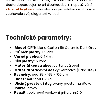
může zůstat venku po celý rok. Keramickou pracovní
desku doporučujeme při dlouhodobém nepoužívání
chránit krytem
nebo alespoň pravidelně čistit, aby si
zachovala svůj elegantní vzhled.
Technické parametry:
•
Model
: OFYR Island Corten 85 Ceramic Dark Grey
•
Průměr plotny:
85 cm
•
Varná plocha:
0,44 m²
•
Síla plotny:
12 mm
•
Materiál konstrukce:
cortenová ocel
•
Materiál pracovní desky:
keramika (Dark Grey)
•
Rozměry:
cca 85 × 165 × 100 cm
•
Hmotnost:
cca 137 kg
•
Úložný prostor:
integrovaný prostor na dřevo
•
Palivo:
dřevo
•
Použití:
celoroční venkovní gril a ohniště