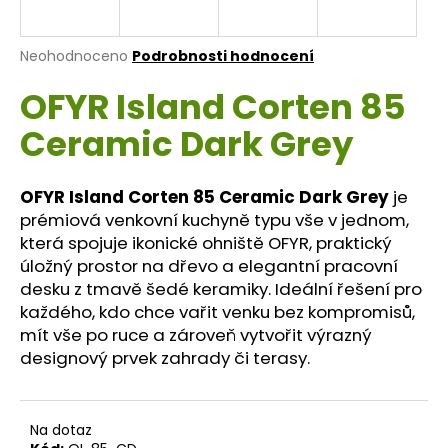
a
j
Průměrné
Neohodnoceno
Podrobnosti hodnocení
í
hodnocení
OFYR Island Corten 85
produktu
t
je
?
Ceramic Dark Grey
0,0
z
5
hvězdiček.
OFYR Island Corten 85 Ceramic Dark Grey
je
prémiová venkovní kuchyně typu vše v jednom,
HLEDAT
která spojuje ikonické ohniště OFYR, praktický
úložný prostor na dřevo a elegantní pracovní
desku z tmavě šedé keramiky. Ideální řešení pro
každého, kdo chce vařit venku bez kompromisů,
D
mít vše po ruce a zároveň vytvořit výrazný
o
designový prvek zahrady či terasy.
p
o
r
u
Na dotaz