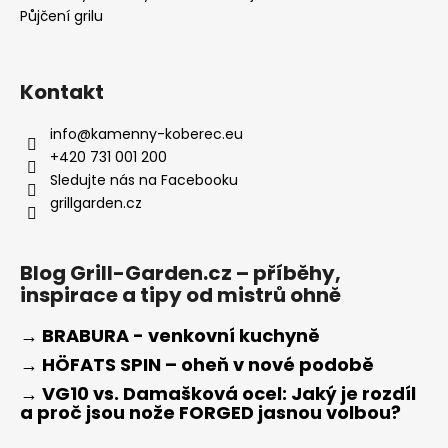
Půjčení grilu
Kontakt
info
@
kamenny-koberec.eu
+420 731 001 200
Sledujte nás na Facebooku
grillgarden.cz
Blog Grill-Garden.cz – příběhy,
inspirace a tipy od mistrů ohně
→ BRABURA - venkovní kuchyně
→ HÖFATS SPIN – oheň v nové podobě
→ VG10 vs. Damašková ocel: Jaký je rozdíl
a proč jsou nože FORGED jasnou volbou?