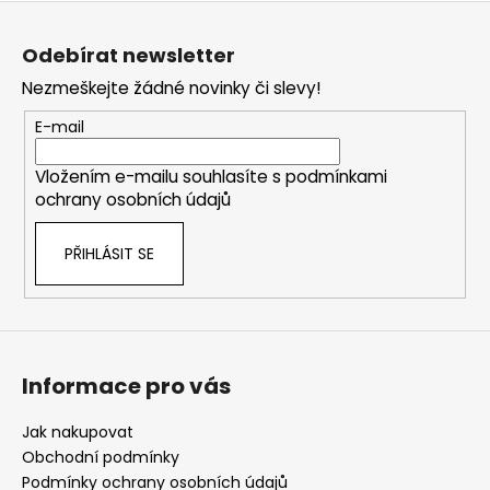
Z
á
Odebírat newsletter
p
Nezmeškejte žádné novinky či slevy!
a
t
E-mail
í
Vložením e-mailu souhlasíte s
podmínkami
ochrany osobních údajů
PŘIHLÁSIT SE
Informace pro vás
Jak nakupovat
Obchodní podmínky
Podmínky ochrany osobních údajů