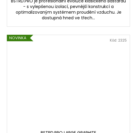
BSTRD.PRO je profesionální evoluce klasického Bastardu
- s vylepšenou izolací, pevnější konstrukcí a
optimalizovaným systémem proudění vzduchu. Je
dostupná hned ve třech...
NOVINKA
Kód:
2325
BSTRD.PRO LARGE GRAPHITE