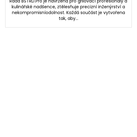
Řada BSTRD.Pro je navržená pro grilovací profesionály a
kulinářské nadšence, ztělesňuje precizní inženýrství a
nekompromisníodolnost. Každá součást je vytvořena
tak, aby...