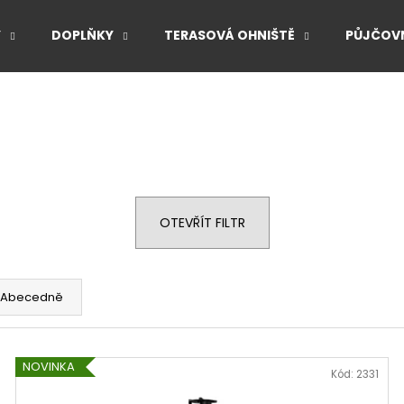
Y
DOPLŇKY
TERASOVÁ OHNIŠTĚ
PŮJČOVN
Co potřebujete najít?
HLEDAT
OTEVŘÍT FILTR
Doporučujeme
Abecedně
NOVINKA
Kód:
2331