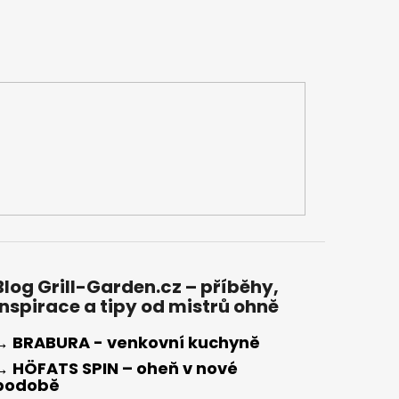
Blog Grill-Garden.cz – příběhy,
inspirace a tipy od mistrů ohně
→ BRABURA - venkovní kuchyně
→ HÖFATS SPIN – oheň v nové
podobě