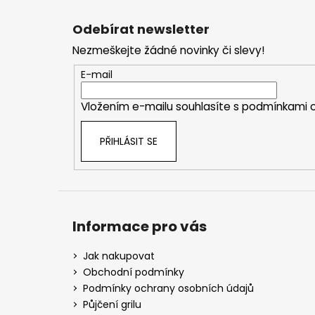
Z
á
Odebírat newsletter
p
Nezmeškejte žádné novinky či slevy!
a
t
E-mail
í
Vložením e-mailu souhlasíte s
podmínkami o
PŘIHLÁSIT SE
Informace pro vás
Jak nakupovat
Obchodní podmínky
Podmínky ochrany osobních údajů
Půjčení grilu