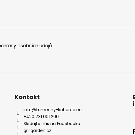
á
a
n
c
í
í
p
r
v
k
chrany osobních údajů
y
v
ý
p
i
s
u
Kontakt
info
@
kamenny-koberec.eu
+420 731 001 200
Sledujte nás na Facebooku
grillgarden.cz