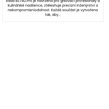
Řada BSTRD.Pro je navržená pro grilovací profesionály a
kulinářské nadšence, ztělesňuje precizní inženýrství a
nekompromisníodolnost. Každá součást je vytvořena
tak, aby...